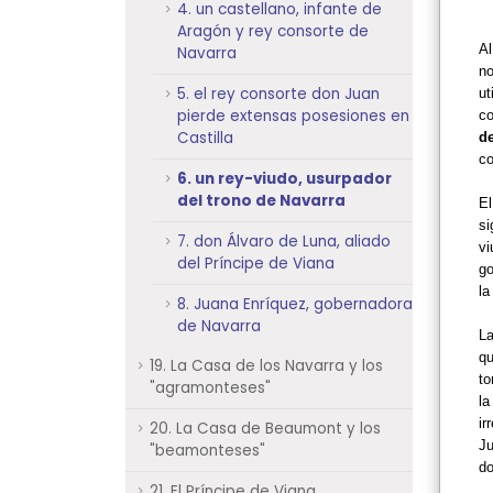
4. un castellano, infante de
Aragón y rey consorte de
Al
Navarra
no
5. el rey consorte don Juan
ut
pierde extensas posesiones en
c
Castilla
de
co
6. un rey-viudo, usurpador
del trono de Navarra
El
si
7. don Álvaro de Luna, aliado
vi
del Príncipe de Viana
go
l
8. Juana Enríquez, gobernadora
de Navarra
La
qu
19. La Casa de los Navarra y los
to
"agramonteses"
la
ir
20. La Casa de Beaumont y los
Ju
"beamonteses"
do
21. El Príncipe de Viana