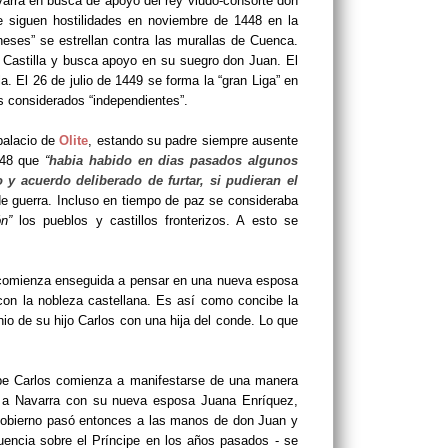
arra en busca de apoyo del rey viudo-consorte don
Se siguen hostilidades en noviembre de 1448 en la
neses” se estrellan contra las murallas de Cuenca.
de Castilla y busca apoyo en su suegro don Juan. El
la. El 26 de julio de 1449 se forma la “gran Liga” en
es considerados “independientes”.
palacio de
Olite
, estando su padre siempre ausente
1448 que
“
habia habido en dias pasados algunos
 y acuerdo deliberado de furtar, si pudieran el
 guerra. Incluso en tiempo de paz se consideraba
n”
los pueblos y castillos fronterizos. A esto se
 comienza enseguida a pensar en una nueva esposa
 con la nobleza castellana. Es así como concibe la
o de su hijo Carlos con una hija del conde. Lo que
ncipe Carlos comienza a manifestarse de una manera
r a Navarra con su nueva esposa Juana Enríquez,
 gobierno pasó entonces a las manos de don Juan y
uencia sobre el Príncipe en los años pasados - se