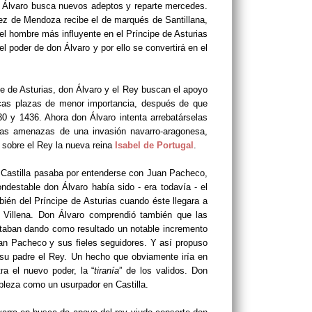
on Álvaro busca nuevos adeptos y reparte mercedes.
pez de Mendoza recibe el de marqués de Santillana,
l hombre más influyente en el Príncipe de Asturias
el poder de don Álvaro y por ello se convertirá en el
ipe de Asturias, don Álvaro y el Rey buscan el apoyo
ocas plazas de menor importancia, después de que
0 y 1436. Ahora don Álvaro intenta arrebatárselas
 las amenazas de una invasión navarro-aragonesa,
a sobre el Rey la nueva reina
Isabel de Portugal
.
 en Castilla pasaba por entenderse con Juan Pacheco,
ndestable don Álvaro había sido - era todavía - el
bién del Príncipe de Asturias cuando éste llegara a
 Villena. Don Álvaro comprendió también que las
estaban dando como resultado un notable incremento
Juan Pacheco y sus fieles seguidores. Y así propuso
n su padre el Rey. Un hecho que obviamente iría en
ra el nuevo poder, la “
tiranía
” de los validos. Don
obleza como un usurpador en Castilla.