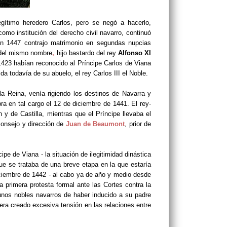
egítimo heredero Carlos, pero se negó a hacerlo,
mo institución del derecho civil navarro, continuó
do en 1447 contrajo matrimonio en segundas nupcias
o del mismo nombre
,
hijo bastardo del rey
Alfonso XI
1423 habían reconocido al Príncipe Carlos de Viana
a todavía de su abuelo, el rey Carlos III el Noble.
 Reina, venía rigiendo los destinos de Navarra y
ra en tal cargo el 12 de diciembre de 1441. El rey-
y de Castilla, mientras que el Príncipe llevaba el
 consejo y dirección de
Juan de Beaumont
, prior de
ipe de Viana - la situación de ilegitimidad dinástica
ue se trataba de una breve etapa en la que estaría
iciembre de 1442 - al cabo ya de año y medio desde
 primera protesta formal ante las Cortes contra la
unos nobles navarros de haber inducido a su padre
era creado excesiva tensión en las relaciones entre