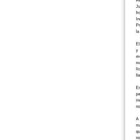
Re
Ju
fr
In
Pr
la
E
y 
mo
nu
lí
l
E
pa
in
no
A 
má
qu
no