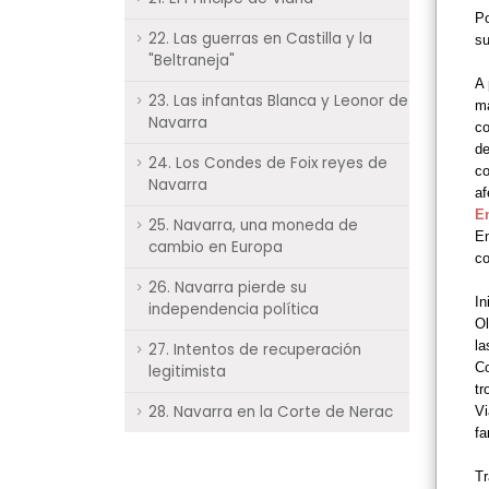
Po
22. Las guerras en Castilla y la
su
"Beltraneja"
A 
23. Las infantas Blanca y Leonor de
má
Navarra
co
de
24. Los Condes de Foix reyes de
co
Navarra
a
E
25. Navarra, una moneda de
En
cambio en Europa
co
26. Navarra pierde su
In
independencia política
O
la
27. Intentos de recuperación
Co
legitimista
tr
28. Navarra en la Corte de Nerac
V
fa
Tr