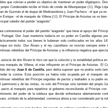
bles que volvían a perder su objetivo de mantener un poder oligárquico. D
 propio Condestable recibe el título de conde de Alburquerque (
11
). Íñigo Ló
an de Guzmán el de duque de Medinasidonia y Juan Pacheco - el que ya es e
n Enrique - el de marqués de Villena (
12
). El Príncipe de Asturias no ve bien 
incipal valedor del partido “aragonés”.
ra contrarrestar el poder del partido “aragonés” que tiene el apoyo del Prínc
 Portugal. Don Juan mantenía todavía en su poder en Castilla algunas p
ácticamente todos sus bienes le hubieran sido confiscados en los años 143
nque sin éxito. Don Álvaro y el rey castellano se movían siempre entre
ntinuas rebeldías del Príncipe de Asturias y la influencia negativa que ejercí
 astucia de don Álvaro le hizo ver que la solución y la estabilidad política
ora marqués de Villena, el más influyente en el Príncipe de Asturias. El Co
lido del rey
Juan II de Castilla
, pero debía suponer que no podría serlo tam
redar la corona. Esta posición ya había sido ocupada por el marqués de
ntinuas rebeldías del Príncipe seguidas de pactos y lealtades a su padre 
l patrimonio y de las rentas, no solo del Príncipe sino también del propio 
 pacto al marqués para repartirse el gobierno reconciliando al Príncipe co
trimento del poder de la nobleza que decide enfrentarse abiertamente cont
varo, símbolo de la arbitrariedad, comienza ahora a ser considerado por la n