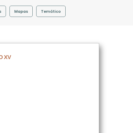
s
Mapas
Temático
O XV