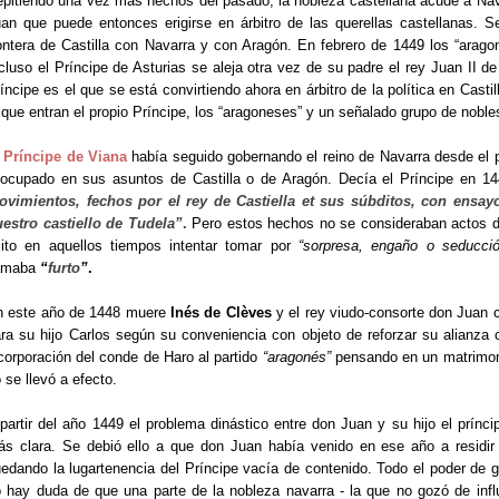
pitiendo una vez más hechos del pasado, la nobleza castellana acude a Nav
an que puede entonces erigirse en árbitro de las querellas castellanas. 
ontera de Castilla con Navarra y con Aragón. En febrero de 1449 los “arago
cluso el Príncipe de Asturias se aleja otra vez de su padre el rey Juan II 
íncipe es el que se está convirtiendo ahora en árbitro de la política en Castil
 que entran el propio Príncipe, los “aragoneses” y un señalado grupo de nobl
l
Príncipe de Viana
había seguido gobernando el reino de Navarra desde el 
ocupado en sus asuntos de Castilla o de Aragón. Decía el Príncipe en 
vimientos, fechos por el rey de Castiella et sus súbditos, con ensayo
estro castiello de Tudela”
.
Pero estos hechos no se consideraban actos de
cito en aquellos tiempos intentar tomar por
“sorpresa, engaño o seducció
lamaba
“
furto
”
.
n este año de 1448 muere
Inés de Clèves
y el rey viudo-consorte don Juan
ra su hijo Carlos según su conveniencia con objeto de reforzar su alianza
corporación del conde de Haro al partido
“aragonés”
pensando en un matrimoni
 se llevó a efecto.
partir del año 1449 el problema dinástico entre don Juan y su hijo el prí
s clara. Se debió ello a que don Juan había venido en ese año a residi
edando la lugartenencia del Príncipe vacía de contenido. Todo el poder de
 hay duda de que una parte de la nobleza navarra - la que no gozó de infl