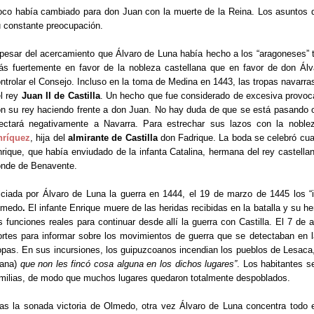
co había cambiado para don Juan con la muerte de la Reina. Los asuntos de
 constante preocupación.
pesar del acercamiento que Álvaro de Luna había hecho a los “aragoneses” 
s fuertemente en favor de la nobleza castellana que en favor de don Álva
ntrolar el Consejo. Incluso en la toma de Medina en 1443, las tropas navarr
l rey
Juan II de Castilla
. Un hecho que fue considerado de excesiva provocac
n su rey haciendo frente a don Juan. No hay duda de que se está pasando otr
fectará negativamente a Navarra. Para estrechar sus lazos con la nob
nríquez
, hija del
almirante de Castilla
don Fadrique. La boda se celebró cua
rique, que había enviudado de la infanta Catalina, hermana del rey castell
nde de Benavente.
iciada por Álvaro de Luna la guerra en 1444, el 19 de marzo de 1445 los “
lmedo
.
El infante Enrique muere de las heridas recibidas en la batalla y su 
s funciones reales para continuar desde allí la guerra con Castilla. El 7 de
rtes para informar sobre los movimientos de guerra que se detectaban en l
opas. En sus incursiones, los guipuzcoanos incendian los pueblos de Lesaca
iana)
que non les fincó cosa alguna en los dichos lugares”
. Los habitantes s
milias, de modo que muchos lugares quedaron totalmente despoblados.
as la sonada victoria de Olmedo, otra vez Álvaro de Luna concentra todo 