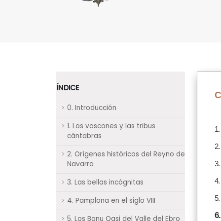
ÍNDICE
C
0. Introducción
1. Los vascones y las tribus
1.
cántabras
2.
2. Orígenes históricos del Reyno de
Navarra
3.
4.
3. Las bellas incógnitas
5.
4. Pamplona en el siglo VIII
6
5. Los Banu Qasi del Valle del Ebro