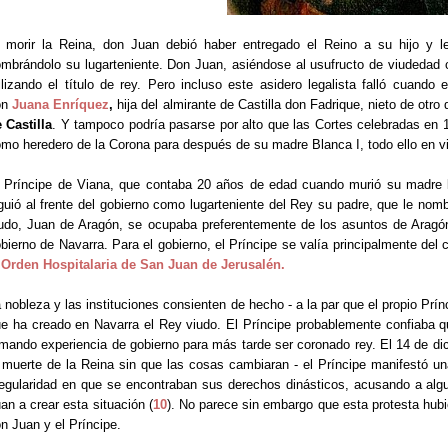
 morir la Reina, don Juan debió haber entregado el Reino a su hijo y l
mbrándolo su lugarteniente. Don Juan, asiéndose al usufructo de viudedad co
ilizando el título de rey. Pero incluso este asidero legalista falló cuan
on
Juana Enríquez
,
hija del almirante de Castilla don Fadrique, nieto de otr
 Castilla
. Y tampoco podría pasarse por alto que las Cortes celebradas en 
mo heredero de la Corona para después de su madre Blanca I, todo ello en vid
 Príncipe de Viana, que contaba 20 años de edad cuando murió su madre la
guió al frente del gobierno como lugarteniente del Rey su padre, que le nomb
udo, Juan de Aragón, se ocupaba preferentemente de los asuntos de Aragón 
bierno de Navarra. Para el gobierno, el Príncipe se valía principalmente del
a
Orden Hospitalaria de San Juan de Jerusalén.
 nobleza y las instituciones consienten de hecho - a la par que el propio Prínc
e ha creado en Navarra el Rey viudo. El Príncipe probablemente confiaba q
mando experiencia de gobierno para más tarde ser coronado rey. El 14 de d
 muerte de la Reina sin que las cosas cambiaran - el Príncipe manifestó una
regularidad en que se encontraban sus derechos dinásticos, acusando a alg
an a crear esta situación (
10
). No parece sin embargo que esta protesta hubi
n Juan y el Príncipe.