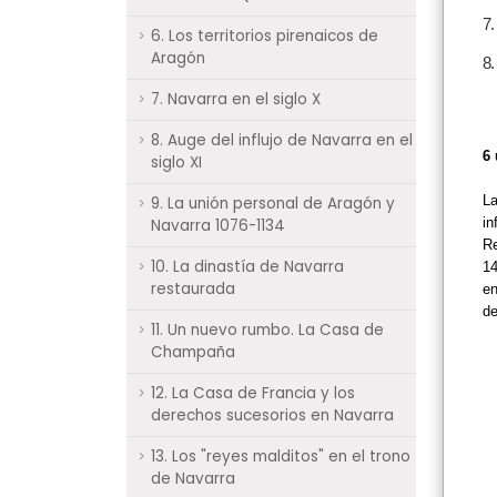
7.
6. Los territorios pirenaicos de
Aragón
8.
7. Navarra en el siglo X
8. Auge del influjo de Navarra en el
6 
siglo XI
L
9. La unión personal de Aragón y
in
Navarra 1076-1134
Re
10. La dinastía de Navarra
1
restaurada
en
d
11. Un nuevo rumbo. La Casa de
Champaña
12. La Casa de Francia y los
derechos sucesorios en Navarra
13. Los "reyes malditos" en el trono
de Navarra