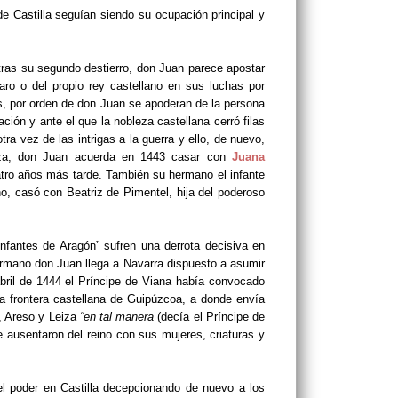
 Castilla seguían siendo su ocupación principal y
tras su segundo destierro, don Juan parece apostar
ro o del propio rey castellano en sus luchas por
as, por orden de don Juan se apoderan de la persona
ión y ante el que la nobleza castellana cerró filas
a vez de las intrigas a la guerra y ello, de nuevo,
leza, don Juan acuerda en 1443 casar con
Juana
tro años más tarde. También su hermano el infante
ano, casó con
Beatriz de Pimentel, hija del poderoso
infantes de Aragón” sufren una derrota decisiva en
hermano don Juan llega a Navarra dispuesto a asumir
 abril de 1444 el Príncipe de Viana había convocado
a frontera castellana de Guipúzcoa, a donde envía
, Areso y Leiza
“en tal manera
(decía el Príncipe de
e ausentaron del reino con sus mujeres, criaturas y
el poder en Castilla decepcionando de nuevo a los