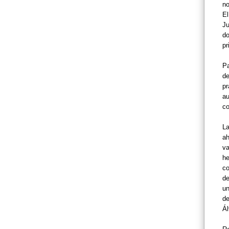
no
El
Ju
do
pr
Pa
de
pr
au
co
La
ah
va
he
co
de
un
de
Ál