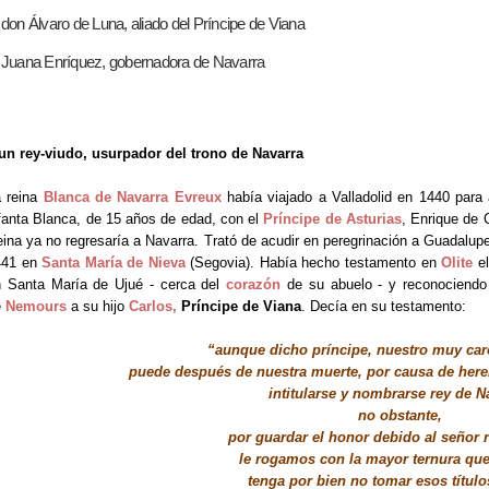
 don Álvaro de Luna, aliado del Príncipe de Viana
 Juana Enríquez, gobernadora de Navarra
un rey-viudo, usurpador del trono de Navarra
a reina
Blanca de Navarra Evreux
había viajado a Valladolid en 1440 para 
fanta Blanca, de 15 años de edad, con el
Príncipe de Asturias
, Enrique de 
ina ya no regresaría a Navarra. Trató de acudir en peregrinación a Guadalupe
441 en
Santa María de Nieva
(Segovia). Había hecho testamento en
Olite
e
 Santa María de Ujué - cerca del
corazón
de su abuelo - y reconociendo
e
Nemours
a su hijo
Carlos,
Príncipe de Viana
. Decía en su testamento:
“aunque dicho príncipe, nuestro muy car
puede después de nuestra muerte, por causa de here
intitularse y nombrarse rey de N
no obstante,
por guardar el honor debido al señor 
le rogamos con la mayor ternura qu
tenga por bien no tomar esos título