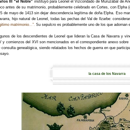
rlos III “el Noble”
instituyó para Leonel el
Vizcondado de Muruzábal de Andi
co antes de su matrimonio, probablemente celebrado en Cortes, con Elpha (
 5 de mayo de 1413 sin dejar descendencia legítima de doña Elpha. Eso mani
varra, hijo natural de Leonel, todas las pechas del Val de Ilzarbe: consider
gitimo matrimonio...”.
Su sepulcro es probablemente uno de los que adornan 
gunos de los descendientes de Leonel que lideran la Casa de Navarra y vincu
 y comienzos del XVI son mencionados en el correspondiente anexo sobre
 consulta genealógica, siendo relatados los hechos de guerra en que particip
nsayo.
la casa de los Navarra