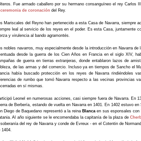
lteros. Fue armado caballero por su hermano consanguíneo el rey Carlos II
a
ceremonia de coronación
del Rey.
s Mariscales del Reyno han pertenecido a esta Casa de Navarra, siempre a
empre leal al servicio de los reyes en el poder. Es esta Casa, juntamente c
erza y virulencia al bando agramontés.
s nobles navarros, muy especialmente desde la introducción en Navarra de 
entuada desde la guerra de los Cien Años en Francia en el siglo XIV, h
mpañas de guerra en tierras extranjeras, donde entablaron lazos de amist
bleza, de las armas y del comercio. Incluso ya en tiempos de Sancho el Mayo
ancia había buscado protección en los reyes de Navarra rindiéndoles vas
ferencias de rumbo que tomó Navarra respecto a las vecinas provincias va
cerradas en sí mismas.
rticipó Leonel en numerosas acciones, casi siempre fuera de Navarra. En 1
erra de Berbería, estando de vuelta en Navarra en 1401. En 1402 estuvo en S
n Diego de Baquedano representó a la reina
Blanca
en sus esponsales con
tania. Al año siguiente se le encomendaba la capitanía de la plaza de
Cher
 soberanía del rey de Navarra y conde de Evreux - en el Cotentin de Norman
 1404.