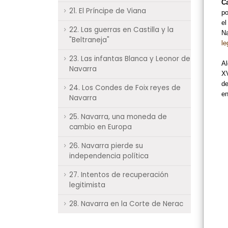
Ca
21. El Príncipe de Viana
po
el
22. Las guerras en Castilla y la
Na
"Beltraneja"
le
23. Las infantas Blanca y Leonor de
Al
Navarra
XV
de
24. Los Condes de Foix reyes de
e
Navarra
25. Navarra, una moneda de
cambio en Europa
26. Navarra pierde su
independencia política
27. Intentos de recuperación
legitimista
28. Navarra en la Corte de Nerac