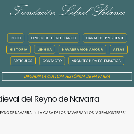
Fundación Lebrel Blanco
INICIO
ORIGEN DEL LEBREL BLANCO
CARTA DEL PRESIDENTE
HISTORIA
LENGUA
NAVARRA MON AMOUR
ATLAS
ARTÍCULOS
CONTACTO
ARQUITECTURA ECLESIÁSTICA
DIFUNDIR LA CULTURA HISTÓRICA DE NAVARRA
dieval del Reyno de Navarra
 REYNO DE NAVARRA
LA CASA DE LOS NAVARRA Y LOS "AGRAMONTESES"