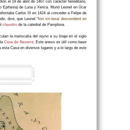
ón el 19 de abril de 1407 con carácter hereditario,
o Epifanía) de Luna y Xerica. Murió Leonel en Úcar
festaba Carlos III en 1424 al conceder a Felipe de
ando, dice, que Leonel
“fino sin lexar descendient en
el
claustro
de la catedral de Pamplona.
lan la mariscalía del reyno a su linaje en el siglo
 la
Casa de Navarra
. Este anexo es útil como base
a esta Casa en diversos lugares y a lo largo de este