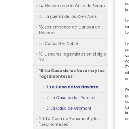
so
14. Navarra con la Casa de Evreux
l
15. La guerra de los Cien Años
Lo
16. Los empeños de Carlos II de
si
Navarra
fu
17. Carlos III el Noble
Lo
ac
18. Desaires legitimistas en el siglo
ca
XV
no
Fr
19. La Casa de los Navarra y los
di
"agramonteses"
en
1. La Casa de los Navarra
Pa
gu
2. La Casa de los Peralta
co
Ca
3. La Casa de Gramont
la
20. La Casa de Beaumont y los
de
"beamonteses"