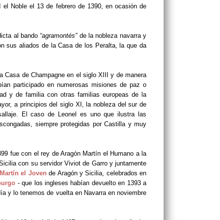
I el Noble el 13 de febrero de 1390, en ocasión de
dicta al bando
“agramontés”
de la nobleza navarra y
on sus aliados de la Casa de los Peralta, la que da
la Casa de Champagne en el siglo XIII y de manera
abían participado en numerosas misiones de paz o
ad y de familia con otras familias europeas de la
r, a principios del siglo XI, la nobleza del sur de
allaje. El caso de Leonel es uno que ilustra las
scongadas, siempre protegidas por Castilla y muy
399 fue con el rey de Aragón Martín el Humano a la
icilia con su servidor Viviot de Garro y juntamente
Martín el Joven
de Aragón y Sicilia, celebrados en
burgo
- que los ingleses habían devuelto en 1393 a
día y lo tenemos de vuelta en Navarra en noviembre