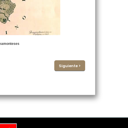
beamonteses
Siguiente >