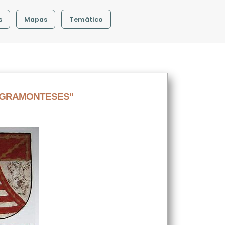
s
Mapas
Temático
"AGRAMONTESES"