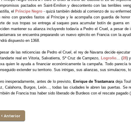
mpromisos pactados en Saint-Emilion y descontento con las terribles veng
stilla, el
Príncipe Negro
- quizá también debido al comienzo de su enfermed
 reino con grandes fastos al Príncipe y le acompaña con guardia de hono
rte de sus tropas se entrega al saqueo para acumular botín de guerra en 
ciden mantener su alianza incluyendo todavía a Pedro el Cruel, a pesar de 
astamara se encuentra preparando un nuevo ejército en Francia con la ayu
ndrá dispuesto en 1368.
pesar de las reticencias de Pedro el Cruel, el rey de Navarra decide ejecuta
tandarte real en Vitoria, Salvatierra, Sª Cruz de Campezo,
Logroño
... (
28
) 
xa quien le ayuda a financiar económicamente la campaña. Todo parecía te
nseguido extender su territorio. Sus intrigas, sus alianzas, sus simulacros, t
ro inesperadamente, antes de lo previsto,
Enrique de Trastamara
deja Toul
z, Calahorra, Burgos, León..., todas las ciudades le abren las puertas. Se re
mbién de Francia tras haber sido liberado de Burdeos con el rescate pagado (
< Anterior