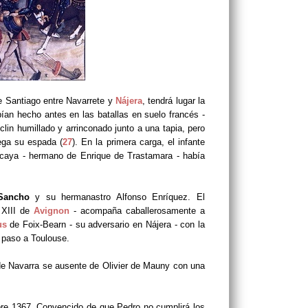
e Santiago entre Navarrete y
Nájera
, tendrá lugar la
ían hecho antes en las batallas en suelo francés -
clin humillado y arrinconado junto a una tapia, pero
rega su espada (
27
). En la primera carga, el infante
zcaya - hermano de Enrique de Trastamara - había
Sancho
y su hermanastro Alfonso Enríquez.
El
 XIII de
Avignon
- acompaña caballerosamente a
us
de Foix-Bearn - su adversario en Nájera - con la
l paso a Toulouse.
 de Navarra se ausente de Olivier de Mauny con una
mbre 1367. Convencido de que Pedro no cumplirá los