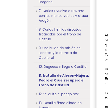
Borgoña
7. Carlos II vuelve a Navarra
con las manos vacías y ataca
Aragón
8. Carlos II en las disputas
fratricidas por el trono de
Al
Castilla
ba
qu
9. una huída de prisión en
el
Londres y la derrota de
Te
Cocherel
pr
10. Duguesclin llega a Castilla
H
a
11. batalla de Alesón-Nájera.
En
Pedro el Cruel recupera el
mi
trono de Castilla
En
12. “ni quito ni pongo rey”
fa
13. Castilla firme aliada de
Francia
El