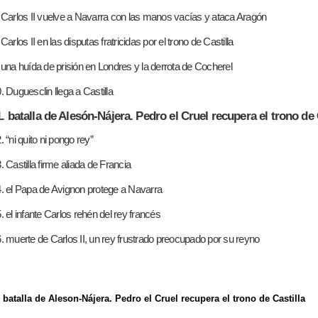
 Carlos II vuelve a Navarra con las manos vacías y ataca Aragón
 Carlos II en las disputas fratricidas por el trono de Castilla
 una huída de prisión en Londres y la derrota de Cocherel
. Duguesclin llega a Castilla
1. batalla de Alesón-Nájera. Pedro el Cruel recupera el trono de 
. “ni quito ni pongo rey”
. Castilla firme aliada de Francia
. el Papa de Avignon protege a Navarra
. el infante Carlos rehén del rey francés
. muerte de Carlos II, un rey frustrado preocupado por su reyno
 batalla de Aleson-Nájera. Pedro el Cruel recupera el trono de Castilla