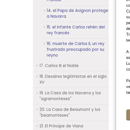
co
14. el Papa de Avignon protege
Ca
a Navarra
su
pa
15. el infante Carlos rehén del
de
rey francés
Tr
te
16. muerte de Carlos II, un rey
frustrado preocupado por su
A 
reyno
es
Lu
17. Carlos III el Noble
co
18. Desaires legitimistas en el siglo
Pe
XV
ve
19. La Casa de los Navarra y los
ta
"agramonteses"
20. La Casa de Beaumont y los
"beamonteses"
21. El Príncipe de Viana