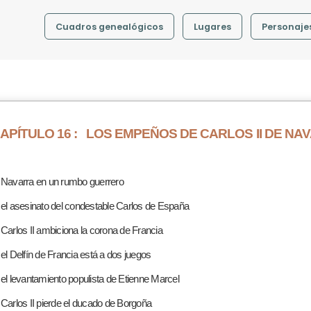
Cuadros genealógicos
Lugares
Personaje
APÍTULO 16 :
LOS EMPEÑOS DE CARLOS II DE NA
 Navarra en un rumbo guerrero
 el asesinato del condestable Carlos de España
 Carlos II ambiciona la corona de Francia
 el Delfín de Francia está a dos juegos
 el levantamiento populista de Etienne Marcel
 Carlos II pierde el ducado de Borgoña