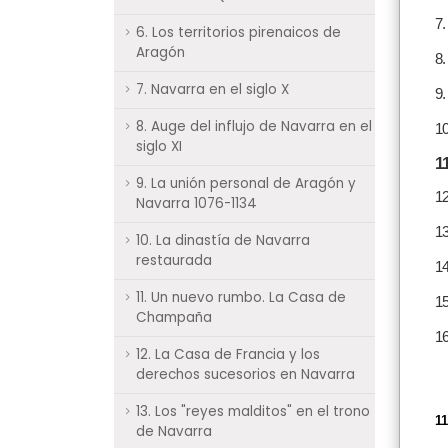
7.
6. Los territorios pirenaicos de
Aragón
8.
7. Navarra en el siglo X
9.
8. Auge del influjo de Navarra en el
10
siglo XI
1
9. La unión personal de Aragón y
12
Navarra 1076-1134
13
10. La dinastía de Navarra
restaurada
14
11. Un nuevo rumbo. La Casa de
15
Champaña
16
12. La Casa de Francia y los
derechos sucesorios en Navarra
13. Los "reyes malditos" en el trono
11
de Navarra