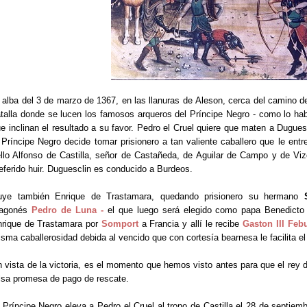
 alba del 3 de marzo de 1367, en las
llanuras de
Aleson, cerca del camino d
talla donde se lucen los famosos arqueros del Príncipe Negro - como lo hab
e inclinan el resultado a su favor. Pedro el Cruel quiere que maten a Dugues
 Príncipe Negro decide tomar prisionero a tan valiente caballero que le ent
llo Alfonso de Castilla, señor de Castañeda, de Aguilar de Campo y de Vi
eferido huir. Duguesclin es conducido a Burdeos.
uye también Enrique de Trastamara, quedando prisionero su hermano
ragonés
Pedro de Luna -
el que luego será elegido como papa Benedicto
rique de Trastamara por
Somport
a Francia y allí le recibe
Gaston III Feb
sma caballerosidad debida al vencido que con cortesía bearnesa le facilita e
 vista de la victoria, es el momento que hemos visto antes para que el rey
lsa promesa de pago de rescate.
 Príncipe Negro eleva a Pedro el Cruel al trono de Castilla el 28 de septie