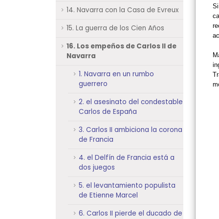
Si
14. Navarra con la Casa de Evreux
ca
re
15. La guerra de los Cien Años
ac
16. Los empeños de Carlos II de
Navarra
Ma
in
1. Navarra en un rumbo
T
guerrero
mo
2. el asesinato del condestable
Carlos de España
3. Carlos II ambiciona la corona
de Francia
4. el Delfín de Francia está a
dos juegos
5. el levantamiento populista
de Etienne Marcel
6. Carlos II pierde el ducado de