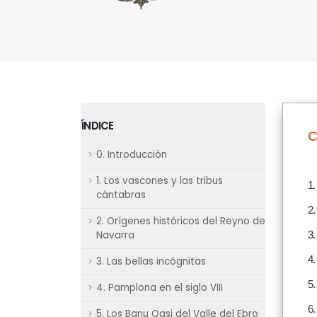
ÍNDICE
C
0. Introducción
1. Los vascones y las tribus
1.
cántabras
2.
2. Orígenes históricos del Reyno de
Navarra
3.
4.
3. Las bellas incógnitas
5.
4. Pamplona en el siglo VIII
6.
5. Los Banu Qasi del Valle del Ebro