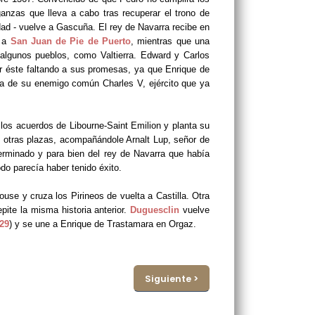
anzas que lleva a cabo tras recuperar el trono de
ad - vuelve a Gascuña. El rey de Navarra recibe en
r a
San Juan de Pie de Puerto
, mientras que una
algunos pueblos, como Valtierra. Edward y Carlos
ir éste faltando a sus promesas, ya que Enrique de
da de su enemigo común Charles V, ejército que ya
r los acuerdos de Libourne-Saint Emilion y planta su
y otras plazas, acompañándole Arnalt Lup, señor de
rminado y para bien del rey de Navarra que había
odo parecía haber tenido éxito.
ouse y cruza los Pirineos de vuelta a Castilla. Otra
pite la misma historia anterior.
Duguesclin
vuelve
29
) y se une a Enrique de Trastamara en Orgaz.
Siguiente >