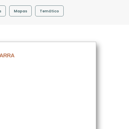
s
Mapas
Temático
VARRA