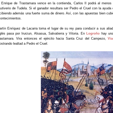
 Enrique de Trastamara vence en la contienda, Carlos II podrá al menos 
utiverio de Tudela. Si el ganador resultara ser Pedro el Cruel con la ayuda 
cibiendo además una fuerte suma de dinero. Así, con las apuestas bien cubie
ontecimientos.
rtín Enríquez de Lacarra toma el lugar de su rey para conducir a sus aliado
glés pasa por Irurzun, Alsasua, Salvatierra y Vitoria. En
Logroño
hay una
rastamara. Vira entonces el ejército hacia Santa Cruz del Campezo,
Vi
strando lealtad a Pedro el Cruel.