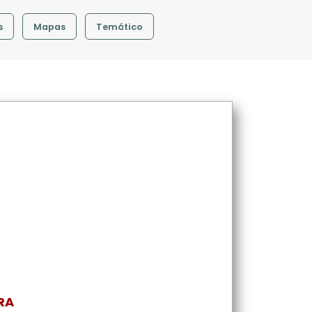
s
Mapas
Temático
RA