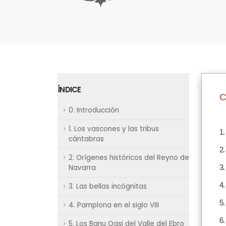
ÍNDICE
C
0. Introducción
1. Los vascones y las tribus
1.
cántabras
2.
2. Orígenes históricos del Reyno de
Navarra
3.
4.
3. Las bellas incógnitas
5.
4. Pamplona en el siglo VIII
6.
5. Los Banu Qasi del Valle del Ebro