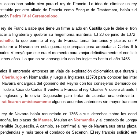
s cosas han salido bien para el rey de Francia. La idea de eliminar un re
stituirlo por otro aliado de Francia como Enrique de Trastamara, había s
ragón
Pedro IV el Ceremonioso
.
 rey de Francia sabe que tiene un firme aliado en Castilla que le debe el tron
acar a Inglaterra y quebrar su hegemonía marítima. El 23 de junio de 1372 l
ochelle
,
lo que permite al rey de Francia tomar territorios y plazas en
volucrar a Navarra en esta guerra que prepara para arrebatar a Carlos II
arles V creyó que ese era el momento para zanjar definitivamente el conflict
chos años. Lo que no se conseguiría con los ingleses hasta el año 1453.
rlos II emprende entonces un viaje de exploración diplomática que durará u
e
Cherburgo
en Normandía y luego a Inglaterra (1370) para conocer las int
 Navarra encargada del gobierno del Reyno con los consejeros Bernardo de
 Tudela. Cuando Carlos II vuelve a Francia el rey Charles V quiere atraerlo 
s ingleses y le envía Duguesclin para tratar de acordar una entrevist
e
ratificaron amistosamente
algunos acuerdos anteriores sin mayor transcen
 rey de Navarra había renunciado en 1366 a sus derechos sobre los con
rgoña, las plazas de
Mantes
, Meulan en
Normandía
y al condado de Longu
 temible Duguesclin. A cambio, se confirmó al rey de Navarra sus otras plaz
pendencias y más tarde el condado de Secenon. El rey francés solicitó ent