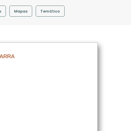
s
Mapas
Temático
VARRA