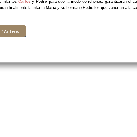
s infantes
Carlos
y
Pedro
para que, a modo de rehenes, garantizaran el cu
rían finalmente la infanta
María
y su hermano Pedro los que vendrían a la co
< Anterior