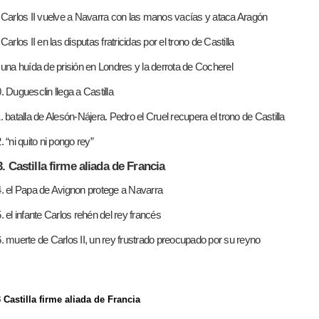
 Carlos II vuelve a Navarra con las manos vacías y ataca Aragón
 Carlos II en las disputas fratricidas por el trono de Castilla
 una huída de prisión en Londres y la derrota de Cocherel
. Duguesclin llega a Castilla
. batalla de Alesón-Nájera. Pedro el Cruel recupera el trono de Castilla
. “ni quito ni pongo rey”
3. Castilla firme aliada de Francia
. el Papa de Avignon protege a Navarra
. el infante Carlos rehén del rey francés
. muerte de Carlos II, un rey frustrado preocupado por su reyno
 Castilla firme aliada de Francia