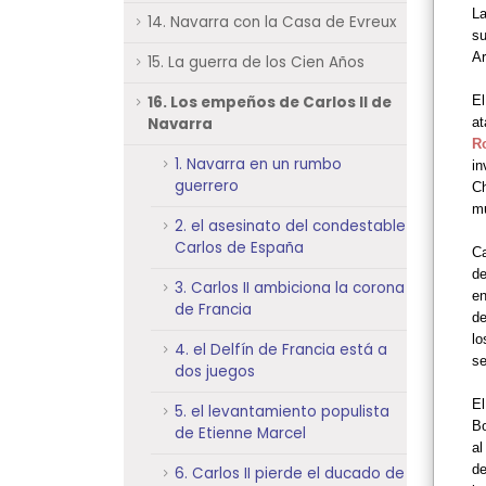
La
14. Navarra con la Casa de Evreux
su
A
15. La guerra de los Cien Años
16. Los empeños de Carlos II de
El
Navarra
at
R
1. Navarra en un rumbo
in
guerrero
Ch
mu
2. el asesinato del condestable
Carlos de España
Ca
d
3. Carlos II ambiciona la corona
en
de Francia
de
lo
4. el Delfín de Francia está a
s
dos juegos
El
5. el levantamiento populista
Bo
de Etienne Marcel
al
de
6. Carlos II pierde el ducado de