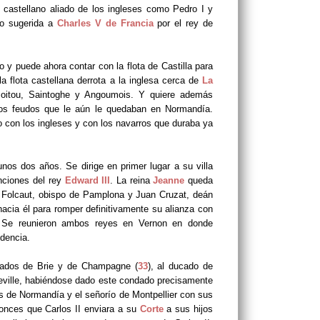
y castellano aliado de los ingleses como Pedro I y
ido sugerida a
Charles V de Francia
por el rey de
o y puede ahora contar con la flota de Castilla para
a flota castellana derrota a la inglesa cerca de
La
 Poitou, Saintoghe y Angoumois. Y quiere además
 los feudos que le aún le quedaban en Normandía.
o con los ingleses y con los navarros que duraba ya
nos dos años. Se dirige en primer lugar a su villa
enciones del rey
Edward III
. La reina
Jeanne
queda
 Folcaut, obispo de Pamplona y Juan Cruzat, deán
hacia él para romper definitivamente su alianza con
a. Se reunieron ambos reyes en Vernon en donde
dencia.
dados de Brie y de Champagne (
33
), al ducado de
eville, habiéndose dado este condado precisamente
as de Normandía y el señorío de Montpellier con sus
onces que Carlos II enviara a su
Corte
a sus hijos