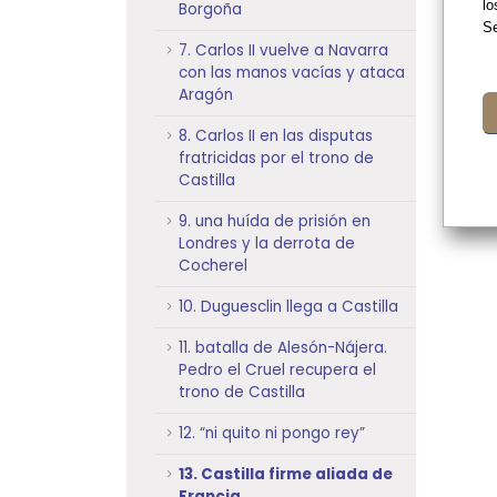
lo
Borgoña
Se
7. Carlos II vuelve a Navarra
con las manos vacías y ataca
Aragón
8. Carlos II en las disputas
fratricidas por el trono de
Castilla
9. una huída de prisión en
Londres y la derrota de
Cocherel
10. Duguesclin llega a Castilla
11. batalla de Alesón-Nájera.
Pedro el Cruel recupera el
trono de Castilla
12. “ni quito ni pongo rey”
13. Castilla firme aliada de
Francia