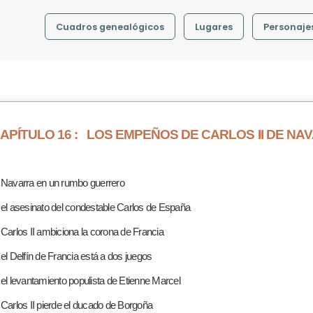
Cuadros genealógicos
Lugares
Personaje
APÍTULO 16 :
LOS EMPEÑOS DE CARLOS II DE NA
 Navarra en un rumbo guerrero
 el asesinato del condestable Carlos de España
 Carlos II ambiciona la corona de Francia
 el Delfín de Francia está a dos juegos
 el levantamiento populista de Etienne Marcel
 Carlos II pierde el ducado de Borgoña