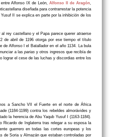
 entre Alfonso IX de León,
Alfonso II de Aragón
,
ticastellana diseñada para contrarrestar la potencia
Yusuf II se explica en parte por la inhibición de los
 al rey castellano y el Papa parece querer atraerse
2 de abril de 1196 otorga por ese tiempo el título
 de Alfonso I el Batallador en el año 1134. La bula
enunciar a las
parias
y otros ingresos que recibía de
lograr el cese de las luchas y discordias entre los
mos a Sancho VII el Fuerte en el norte de África
ade (1184-1199) contra los rebeldes almorávides y
ado la herencia de Abu Yaqub Yusuf I (1163-1184).
o Ricardo de Inglaterra tras relegar a su esposa la
nte guerrero en todas las cortes europeas y los
as de Soria y Almazán que estaban controladas por