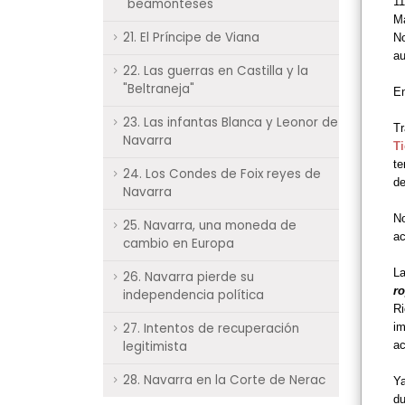
11
"beamonteses"
Ma
21. El Príncipe de Viana
No
au
22. Las guerras en Castilla y la
"Beltraneja"
En
23. Las infantas Blanca y Leonor de
Tr
Navarra
Ti
te
24. Los Condes de Foix reyes de
d
Navarra
No
25. Navarra, una moneda de
ac
cambio en Europa
La
26. Navarra pierde su
ro
independencia política
Ri
27. Intentos de recuperación
i
legitimista
ac
28. Navarra en la Corte de Nerac
Ya
du