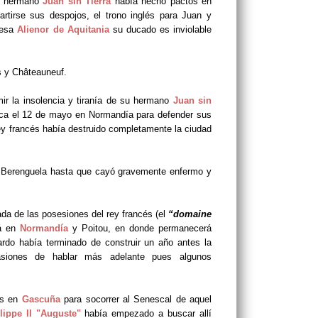
Su hermano
Juan sin Tierra
había hecho pactos en
artirse sus despojos, el trono inglés para Juan y
uesa
Alienor de Aquitania
su ducado es inviolable
s y Châteauneuf.
mir la insolencia y tiranía de su hermano
Juan sin
rca el 12 de mayo en Normandía para defender sus
 rey francés había destruido completamente la ciudad
sa Berenguela hasta que cayó gravemente enfermo y
da de las posesiones del rey francés (el
“domaine
tá en
Normandía
y Poitou, en donde permanecerá
rdo había terminado de construir un año antes la
asiones de hablar más adelante pues algunos
as en
Gascuña
para socorrer al Senescal de aquel
lippe II "Auguste"
había empezado a buscar allí