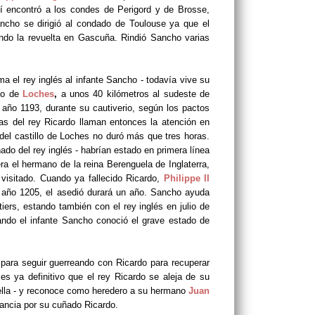
Así encontró a los condes de Perigord y de Brosse,
ancho se dirigió al
condado de Toulouse ya que el
ndo la revuelta en Gascuña. Rindió Sancho varias
ma el rey inglés al infante Sancho - todavía vive su
llo de
Loches
,
a unos 40 kilómetros al sudeste de
l año 1193, durante su cautiverio, según los pactos
s del rey Ricardo llaman entonces la atención en
del castillo de Loches no duró más que tres horas.
ado del rey inglés - habrían estado en primera línea
a el hermano de la reina Berenguela de Inglaterra,
 visitado. Cuando ya fallecido Ricardo,
Philippe II
el año 1205, el asedió durará un año. Sancho ayuda
itiers, estando también con el rey inglés en julio de
ndo el infante Sancho conoció el grave estado de
 para seguir guerreando con Ricardo para recuperar
es ya definitivo que el rey Ricardo se aleja de su
ella - y reconoce como heredero a su hermano
Juan
ancia por su cuñado Ricardo.