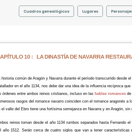
Cuadros genealógicos
Lugares
Personaje
APÍTULO 10 :
LA DINASTÍA DE NAVARRA RESTAU
 historia común de Aragón y Navarra durante el período transcurrido desde el s
tallador en el año 1134, nos debe dar una idea de la influencia recíproca qu
s órdenes entre ambos reinos cristianos, incluso en las
hablas romances
de 
merosos rasgos del romance navarro coinciden con el romance aragonés a lo 
 el valle del Ebro tiene una fortísima semejanza en Navarra y en Aragón, sin 
bos reinos toman desde el año 1134 rumbos separados hasta Fernando el Ca
l año 1512. Serán cerca de cuatro siglos que van a tener características