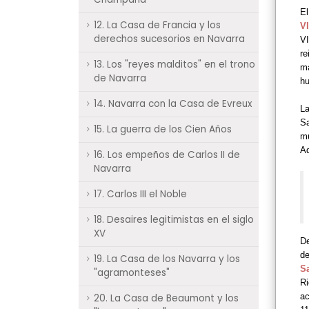
El
12. La Casa de Francia y los
VI
derechos sucesorios en Navarra
VI
re
13. Los "reyes malditos" en el trono
má
de Navarra
hu
14. Navarra con la Casa de Evreux
La
Sa
15. La guerra de los Cien Años
mu
Aq
16. Los empeños de Carlos II de
Navarra
17. Carlos III el Noble
18. Desaires legitimistas en el siglo
XV
De
de
19. La Casa de los Navarra y los
S
"agramonteses"
Ri
ac
20. La Casa de Beaumont y los