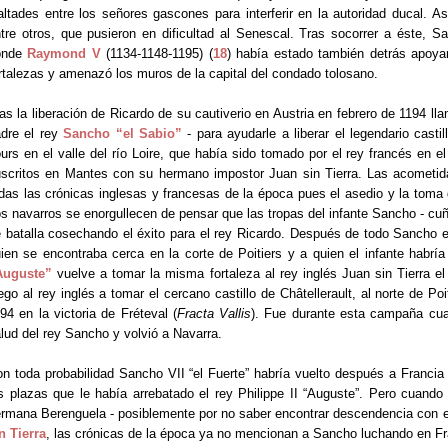
altades entre los señores gascones para interferir en la autoridad ducal. 
tre otros, que pusieron en dificultad al Senescal. Tras socorrer a éste, S
onde
Raymond V
(1134-1148-1195) (
18
) había estado también detrás apoya
rtalezas y amenazó los muros de la capital del condado tolosano.
as la liberación de Ricardo de su cautiverio en Austria en febrero de 1194 lla
dre el rey
Sancho “el Sabio”
- para ayudarle a liberar el legendario casti
urs en el valle del río Loire, que había sido tomado por el rey francés en e
scritos en Mantes con su hermano impostor Juan sin Tierra. Las acometida
das las crónicas inglesas y francesas de la época pues el asedio y la toma 
s navarros se enorgullecen de pensar que las tropas del infante Sancho - cuñ
 batalla cosechando el éxito para el rey Ricardo. Después de todo Sancho er
ien se encontraba cerca en la corte de Poitiers y a quien el infante habría
Auguste”
vuelve a tomar la misma fortaleza al rey inglés Juan sin Tierra 
ego al rey inglés a tomar el cercano castillo de Châtellerault, al norte de Po
94 en la victoria de Fréteval (
Fracta Vallis
). Fue durante esta campaña cua
lud del rey Sancho y volvió a Navarra.
n toda probabilidad Sancho VII “el Fuerte” habría vuelto después a Francia
s plazas que le había arrebatado el rey Philippe II “Auguste”. Pero cuando 
rmana Berenguela - posiblemente por no saber encontrar descendencia con 
n Tierra
, las crónicas de la época ya no mencionan a Sancho luchando en Fr