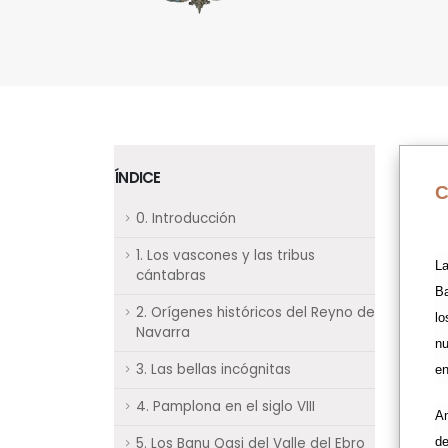
ÍNDICE
C
0. Introducción
1. Los vascones y las tribus
La
cántabras
Ba
2. Orígenes históricos del Reyno de
lo
Navarra
nu
3. Las bellas incógnitas
en
4. Pamplona en el siglo VIII
Am
5. Los Banu Qasi del Valle del Ebro
de