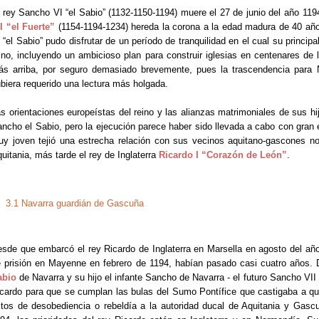
 rey Sancho VI “el Sabio” (1132-1150-1194) muere el 27 de junio del año 119
I “el Fuerte”
(1154-1194-1234) hereda la corona a la edad madura de 40 año
 “el Sabio” pudo disfrutar de un período de tranquilidad en el cual su princip
ino, incluyendo un ambicioso plan para construir iglesias en centenares de
s arriba, por seguro demasiado brevemente, pues la trascendencia para Na
biera requerido una lectura más holgada.
s orientaciones europeístas del reino y las alianzas matrimoniales de sus hi
ncho el Sabio, pero la ejecución parece haber sido llevada a cabo con gran 
y joven tejió una estrecha relación con sus vecinos aquitano-gascones nor
uitania, más tarde el rey de Inglaterra
Ricardo I “Corazón de León”
.
3.1 Navarra guardián de Gascuña
sde que embarcó el rey Ricardo de Inglaterra en Marsella en agosto del a
 prisión en Mayenne en febrero de 1194, habían pasado casi cuatro años. D
abio
de Navarra y su hijo el infante Sancho de Navarra - el futuro Sancho VII 
cardo para que se cumplan las bulas del Sumo Pontífice que castigaba a qu
tos de desobediencia o rebeldía a la autoridad ducal de Aquitania y Gascu