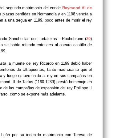
a del segundo matrimonio del conde
Raymond VI de
as plazas perdidas en Normandía y en 1198 vencía a
an a una tregua en 1199, poco antes de morir el rey
ado Sancho las dos fortalezas - Rochebrune (
20
)
a se había retirado entonces al oscuro castillo de
199.
sta la muerte del rey Ricardo en 1199 debió haber
erritorios de Ultrapuertos, tanto más cuanto que el
ada y luego estuvo unido al rey en sus campañas en
ymond III de Tartas (1160-1239) prestó homenaje en
rse de las campañas de expansión del rey Philippe II
varro, como se expone más adelante.
 León por su indebido matrimonio con Teresa de