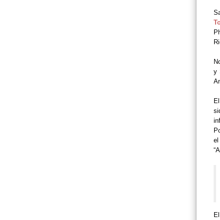
Sa
T
Ph
Ri
No
y
An
El
si
in
P
el
“A
El