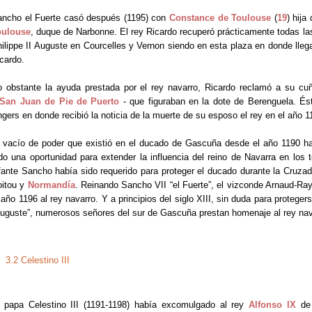
ncho el Fuerte casó después (1195) con
Constance de Toulouse
(
19
) hij
oulouse
, duque de Narbonne. El rey Ricardo recuperó prácticamente todas l
ilippe II Auguste en Courcelles y Vernon siendo en esta plaza en donde lleg
cardo.
 obstante la ayuda prestada por el rey navarro,
Ricardo reclamó a su cuñ
San Juan de Pie de Puerto
- que figuraban en la dote de Berenguela. Ést
gers en donde recibió la noticia de la muerte de su esposo el rey en el año 1
 vacío de poder que existió en el ducado de Gascuña desde el año 1190 ha
do una oportunidad para extender la influencia del reino de Navarra en los t
fante Sancho había sido requerido para proteger el ducado durante la Cruz
oitou y
Normandía
. Reinando Sancho VII “el Fuerte”, el vizconde Arnaud-Ra
 año 1196 al rey navarro. Y a principios del siglo XIII, sin duda para protege
uguste”, numerosos señores del sur de Gascuña prestan homenaje al rey na
3.2 Celestino III
 papa Celestino III (1191-1198) había excomulgado al rey
Alfonso IX
de