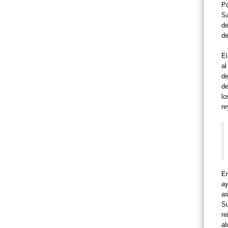
Po
Sa
d
de
El
al
d
de
lo
re
En
ay
as
Su
re
al