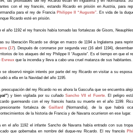
94, las prioridades del rey Ricardo están en Inglaterra y en Normandía. 
ntes con el rey francés, estando Ricardo en prisión en Austria, para rep
rmandía para el rey de Francia
Philippe II “Auguste"
. En vida de la duq
nque Ricardo esté en prisión.
 el año 1192 el rey francés había tomado las fortalezas de Gisors, Neauphle
as su liberación Ricardo se dirige en marzo de 1194 a Inglaterra para repri
erra
(
17
). Después de coronarse por segunda vez (16 abril 1194), desemba
rritorios de los ataques del rey Philippe II “Auguste”. Es el tiempo en que el
e
Evreux
que la incendia y lleva a cabo una cruel matanza de sus habitantes.
 se observó ningún interés por parte del rey Ricardo en visitar a su espo
udió a ella en la Navidad del año 1195.
 preocupación del rey Ricardo no es ahora la Gascuña que se encuentra aleja
yal”
) y bien vigilada por su cuñado
Sancho VII el Fuerte
. El peligro es
cardo guerreando con el rey francés hasta su muerte en el año 1199. Rica
mpresionante fortaleza de
Gaillard
(Normandía), de la que habrá oc
ontecimientos de la historia de Francia y de Navarra ocurrieron en ese lugar.
 en el año 1192 el infante Sancho de Navarra había entrado con sus trop
cado que gobernaba en nombre del duque-rey Ricardo. El rey francés
Phi