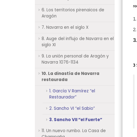
re
6. Los territorios pirenaicos de
Aragón
1.
7. Navarra en el siglo X
2.
8. Auge del influjo de Navarra en el
3
siglo XI
9. La unión personal de Aragón y
Navarra 1076-1134
3 
10. La dinastía de Navarra
restaurada
1. García V Ramírez “el
Restaurador”
2. Sancho VI “el Sabio”
3. Sancho VII “el Fuerte”
11. Un nuevo rumbo. La Casa de
Champaña