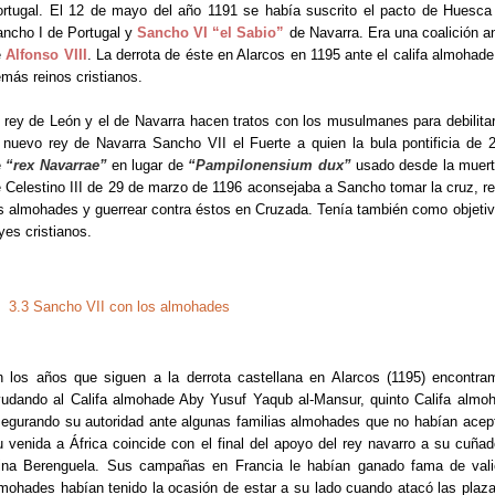
rtugal. El 12 de mayo del año 1191 se había suscrito el pacto de Huesca
ncho I de Portugal y
Sancho VI “el Sabio”
de Navarra. Era una coalición an
e
Alfonso VIII
. La derrota de éste en Alarcos en 1195 ante el califa almohade 
más reinos cristianos.
 rey de León y el de Navarra hacen tratos con los musulmanes para debilitar
 nuevo rey de Navarra Sancho VII el Fuerte a quien la bula pontificia de 2
e
“rex Navarrae”
en lugar de
“Pampilonensium dux”
usado desde la muerte
 Celestino III de 29 de marzo de 1196 aconsejaba a Sancho tomar la cruz, r
s almohades y guerrear contra éstos en Cruzada. Tenía también como objetivo 
yes cristianos.
3.3 Sancho VII con los almohades
 los años que siguen a la derrota castellana en Alarcos (1195) encontra
udando al Califa almohade Aby Yusuf Yaqub al-Mansur, quinto Califa almoh
egurando su autoridad ante algunas familias almohades que no habían acept
 venida a África coincide con el final del apoyo del rey navarro a su cuñad
ina Berenguela. Sus campañas en Francia le habían ganado fama de valie
mohades habían tenido la ocasión de estar a su lado cuando atacó las plaz