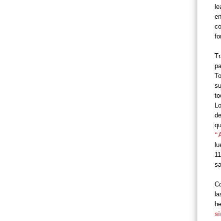
le
en
c
fo
Tr
pa
To
su
to
Lo
de
qu
“
lu
11
sa
Co
la
he
si