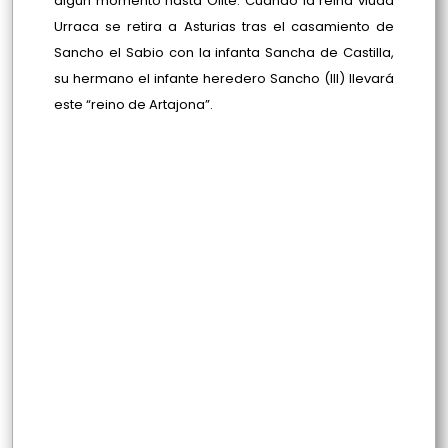
algún momento hasta Olite. Cuando la reina viuda
Urraca se retira a Asturias tras el casamiento de
Sancho el Sabio con la infanta Sancha de Castilla,
su hermano el infante heredero Sancho (III) llevará
este “reino de Artajona”.