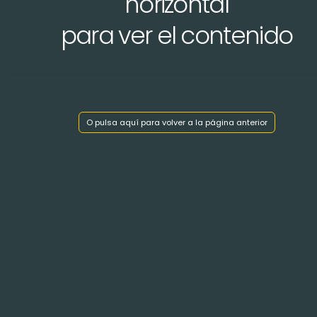
horizontal
para ver el contenido
Mostrar índice de capítulos
O pulsa aquí para volver a la página anterior
< Volver atrás