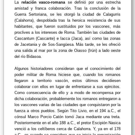
La
relación vasco-romana
se definió por una estrecha
amistad y franca colaboración. Tras la conclusión de la
Guerra Sertoriana, se les otorgó la ciudad de Calagurris
(Calahorra), despoblada tras la heroica resistencia de sus
habitantes, que fueron sustituidos por los vascones, más
proclives a los intereses de Roma. También las ciudades de
Cascantum (Cascante) e Iacca (Jaca), así como las zonas
de Jacetania y de Sos-Sangüesa. Más tarde, se les ofreció
una salida al mar por la zona de Oiasso (Irún) a lado oeste
del río Bidasoa.
Algunos historiadores consideran que el conocimiento del
poder militar de Roma hiciese que, cuando los romanos
llegaron a territorio vascón, estos últimos decidiesen
colaborar con ellos en lugar de enfrentarse a sus ejércitos.
Como consecuencia de ello y a modo de recompensa por
dicha colaboración, probablemente los romanos entregaron a
los vascones varias de las ciudades que conquistaron por la
fuerza a otros pueblos. Según Tito Livio, en el 194 a.C., el
cónsul Marco Porcio Catón tomó Jaca mediante una treta.
Posteriormente en el año 188 a.C., el pretor Escipión Nasica
venció a los celtíberos cerca de Calahorra. Y, ya en el 178
a.C., es cuando se considera que se inicia la romanización