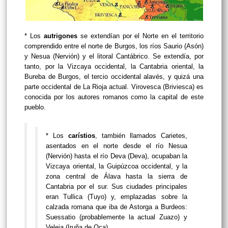
* Los
autrigones
se extendían por el Norte en el territorio
comprendido entre el norte de Burgos, los ríos Saurio (Asón)
y Nesua (Nervión) y el litoral Cantábrico. Se extendía, por
tanto, por la Vizcaya occidental, la Cantabria oriental, la
Bureba de Burgos, el tercio occidental alavés, y quizá una
parte occidental de La Rioja actual. Virovesca (Briviesca) es
conocida por los autores romanos como la capital de este
pueblo.
* Los
carístios
, también llamados Carietes,
asentados en el norte desde el río Nesua
(Nervión) hasta el río Deva (Deva), ocupaban la
Vizcaya oriental, la Guipúzcoa occidental, y la
zona central de Álava hasta la sierra de
Cantabria por el sur. Sus ciudades principales
eran Tullica (Tuyo) y, emplazadas sobre la
calzada romana que iba de Astorga a Burdeos:
Suessatio (probablemente la actual Zuazo) y
Veleia (Iruña de Oca).