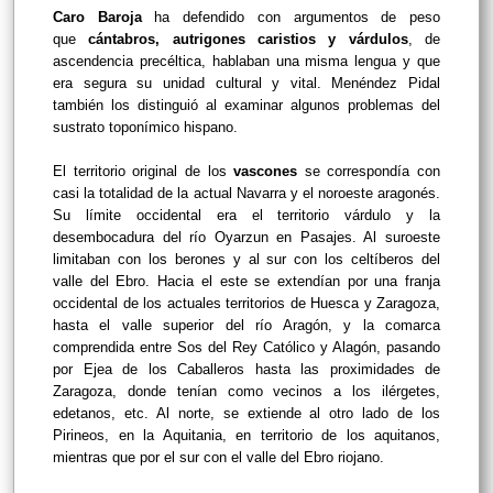
Caro Baroja
ha defendido con argumentos de peso
que
cántabros, autrigones caristios y várdulos
, de
ascendencia precéltica, hablaban una misma lengua y que
era segura su unidad cultural y vital. Menéndez Pidal
también los distinguió al examinar algunos problemas del
sustrato toponímico hispano.
El territorio original de los
vascones
se correspondía con
casi la totalidad de la actual Navarra y el noroeste aragonés.
Su límite occidental era el territorio várdulo y la
desembocadura del río Oyarzun en Pasajes. Al suroeste
limitaban con los berones y al sur con los celtíberos del
valle del Ebro. Hacia el este se extendían por una franja
occidental de los actuales territorios de Huesca y Zaragoza,
hasta el valle superior del río Aragón, y la comarca
comprendida entre Sos del Rey Católico y Alagón, pasando
por Ejea de los Caballeros hasta las proximidades de
Zaragoza, donde tenían como vecinos a los ilérgetes,
edetanos, etc. Al norte, se extiende al otro lado de los
Pirineos, en la Aquitania, en territorio de los aquitanos,
mientras que por el sur con el valle del Ebro riojano.