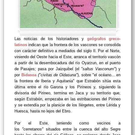
Las noticias de los historiadores y
geógrafos greco-
latinos
indican que la frontera de los vascones se consolida
con carácter definitivo a mediados del siglo II. Por el Norte,
viniendo del Oeste hacia el Este, arranca el territorio vascón
a partir de la desembocadura del río Oyarzun, en el puerto
de Pasajes; pasa por Jaizquibel (el
"saltus Vasconum"
) y
por
Bidasoa
("civitas de Oidasuna"
), sobre "el océano... en
la frontera de Iberia y Aquitania" que Estrabón sitúa esta
última entre el río Garona y los Pirineos y, siguiendo la
divisoria del Pirineo, termina en Jaca y su territorio que,
según Estrabón, empezaba en las estribaciones del Pirineo
y se extendía por la planicie de los Ilérgetes, entre Lérida y
Huesca, hasta no lejos del Ebro.
Por el Este, teniendo como vecinos a
los
"cerretanos"
situados entre la cuenca del alto Segre