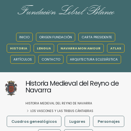
Fundación Lebrel Blanco
INICIO
ORIGEN FUNDACIÓN
CARTA PRESIDENTE
HISTORIA
LENGUA
NAVARRA MON AMOUR
ATLAS
ARTÍCULOS
CONTACTO
ARQUITECTURA ECLESIÁSTICA
Historia Medieval del Reyno de
Navarra
HISTORIA MEDIEVAL DEL REYNO DE NAVARRA
LOS VASCONES Y LAS TRIBUS CÁNTABRAS
Cuadros genealógicos
Lugares
Personajes