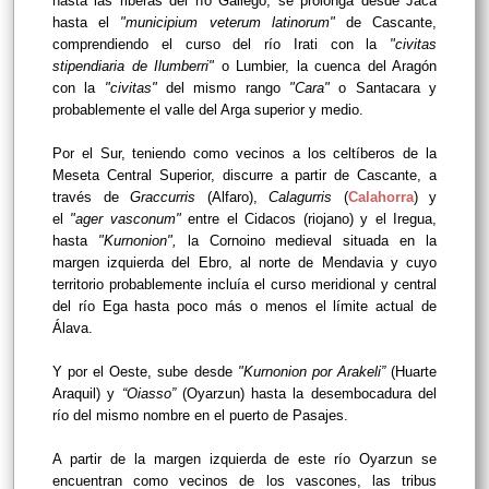
hasta las riberas del río Gállego, se prolonga desde Jaca
hasta el
"municipium veterum latinorum"
de Cascante,
comprendiendo el curso del río Irati con la
"civitas
stipendiaria de Ilumberri"
o Lumbier, la cuenca del Aragón
con la
"civitas"
del mismo rango
"Cara"
o Santacara y
probablemente el valle del Arga superior y medio.
Por el Sur, teniendo como vecinos a los celtíberos de la
Meseta Central Superior, discurre a partir de Cascante, a
través de
Graccurris
(Alfaro),
Calagurris
(
Calahorra
) y
el
"ager vasconum"
entre el Cidacos (riojano) y el Iregua,
hasta
"Kurnonion",
la Cornoino medieval situada en la
margen izquierda del Ebro, al norte de Mendavia y cuyo
territorio probablemente incluía el curso meridional y central
del río Ega hasta poco más o menos el límite actual de
Álava.
Y por el Oeste, sube desde
"Kurnonion por Arakeli”
(Huarte
Araquil) y
“Oiasso”
(Oyarzun) hasta la desembocadura del
río del mismo nombre en el puerto de Pasajes.
A partir de la margen izquierda de este río Oyarzun se
encuentran como vecinos de los vascones, las tribus