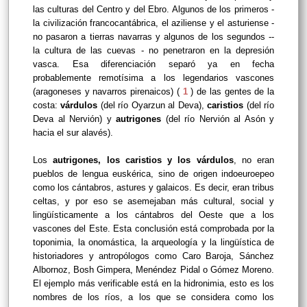
las culturas del Centro y del Ebro. Algunos de los primeros -
la civilización francocantábrica, el aziliense y el asturiense -
no pasaron a tierras navarras y algunos de los segundos --
la cultura de las cuevas - no penetraron en la depresión
vasca. Esa diferenciación separó ya en fecha
probablemente remotísima a los legendarios vascones
(aragoneses y navarros pirenaicos) (
1
) de las gentes de la
costa:
várdulos
(del río Oyarzun al Deva),
caristios
(del río
Deva al Nervión) y
autrigones
(del río Nervión al Asón y
hacia el sur alavés).
Los
autrigones, los caristios y los várdulos
, no eran
pueblos de lengua euskérica, sino de origen indoeuroepeo
como los cántabros, astures y galaicos. Es decir, eran tribus
celtas, y por eso se asemejaban más cultural, social y
lingüísticamente a los cántabros del Oeste que a los
vascones del Este. Esta conclusión está comprobada por la
toponimia, la onomástica, la arqueología y la lingüística de
historiadores y antropólogos como Caro Baroja, Sánchez
Albornoz, Bosh Gimpera, Menéndez Pidal o Gómez Moreno.
El ejemplo más verificable está en la hidronimia, esto es los
nombres de los ríos, a los que se considera como los