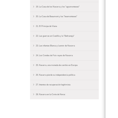
19. La Casa de los Navarra y los "agramonteses"
20. La Casa de Beaumont y los "beamonteses"
21. El Príncipe de Viana
22. Las guerras en Castilla y la "Beltraneja"
23. Las infantas Blanca y Leonor de Navarra
24. Los Condes de Foix reyes de Navarra
25. Navarra, una moneda de cambio en Europa
26. Navarra pierde su independencia política
27. Intentos de recuperación legitimista
28. Navarra en la Corte de Nerac