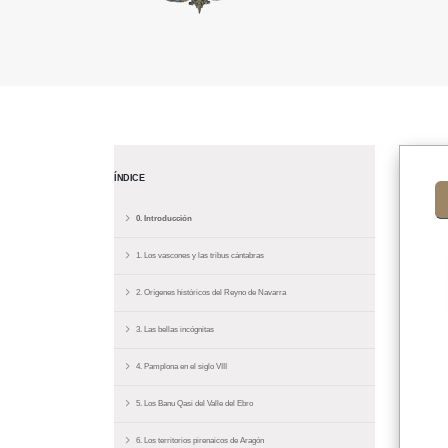
ÍNDICE
0. Introducción
1. Los vascones y las tribus cántabras
2. Orígenes históricos del Reyno de Navarra
3. Las bellas incógnitas
4. Pamplona en el siglo VIII
5. Los Banu Qasi del Valle del Ebro
6. Los territorios pirenaicos de Aragón