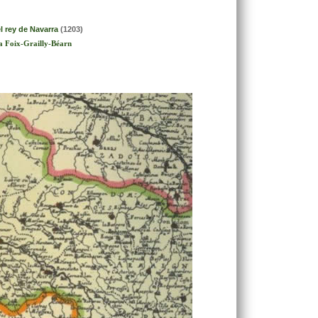
l rey de Navarra
(1203)
ra Foix-Grailly-Béarn