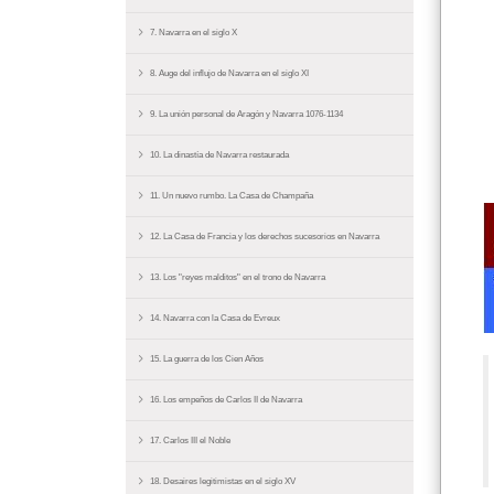
7. Navarra en el siglo X
8. Auge del influjo de Navarra en el siglo XI
9. La unión personal de Aragón y Navarra 1076-1134
10. La dinastía de Navarra restaurada
11. Un nuevo rumbo. La Casa de Champaña
12. La Casa de Francia y los derechos sucesorios en Navarra
13. Los "reyes malditos" en el trono de Navarra
14. Navarra con la Casa de Evreux
15. La guerra de los Cien Años
16. Los empeños de Carlos II de Navarra
17. Carlos III el Noble
18. Desaires legitimistas en el siglo XV