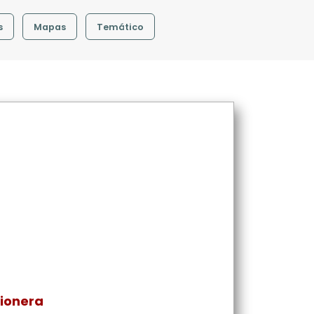
s
Mapas
Temático
sionera