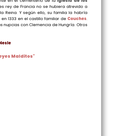
iente en el cementerio de la
iglesia de los
s rey de Francia no se hubiera atrevido a
 Reina. Y según ello, su familia la habría
n 1333 en el castillo familiar de
Couches
.
as nupcias con Clemencia de Hungría. Otros
 Nesle
Reyes Malditos"