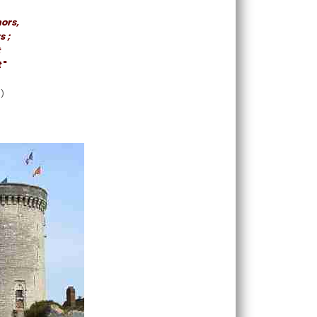
nors,
s ;
t
"
s)