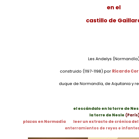
en el
castillo de Gaillar
Les Andelys (Normandía
construido (1197-1198) por
Ricardo Cor
duque de Normandía, de Aquitania y rey
el escándalo en la torre de Nes
la torre de Nesle
(París
plazas en Normadía
leer un extracto de crónica del
enterramientos de reyes e infante