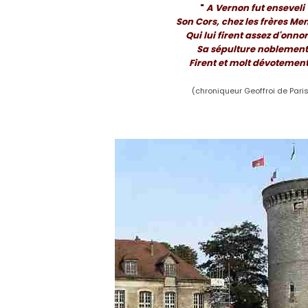
"
A Vernon fut enseveli
Son Cors, chez les frères Me
Qui lui firent assez d'onnor
Sa sépulture noblement
Firent et molt dévotemen
(chroniqueur Geoffroi de Pari