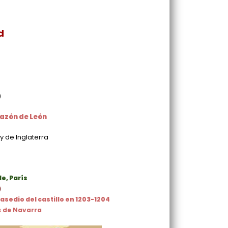
d
)
azón de León
 de Inglaterra
le, París
)
 asedio del castillo en 1203-1204
s de Navarra