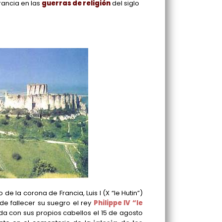
Francia en las
guerras de religión
del siglo
 de la corona de Francia, Luis I (X “le Hutin”)
 de fallecer su suegro el rey
Philippe IV “le
da con sus propios cabellos el 15 de agosto