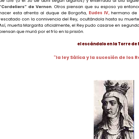
de 1315 (o el 30 de abril según algunos) y enterrada al día sigu
“Cordeliers” de Vernon
. Otros piensan que su esposo ya entonce
hacer esta afrenta al duque de Borgoña,
Eudes IV,
hermano de la
rescatado con la connivencia del Rey, ocultándola hasta su muerte e
Así, muerta Margarita oficialmente, el Rey pudo casarse en segund
piensan que murió por el frío en la prisión.
el escándalo en la Torre de
"la ley Sálica y la sucesión de los 