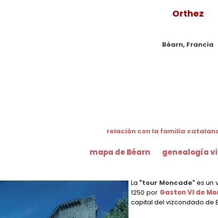
Orthez
Béarn, Francia
relación con la familia catala
mapa de Béarn
genealogía v
La
"tour Moncade"
es un v
1250 por
Gaston VI de M
capital del vizcondado de 