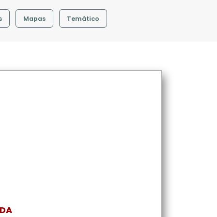
s
Mapas
Temático
ADA