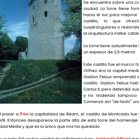
Se encuentra sobre una col
ciudad. La torre tiene fo
hacia el sur para mejorar
castillo, lo que ofrec
cuadrangulares o redondas
la arquitectura militar cata
La torre tiene actualmente 
un espesor de 2,5 metros
Este castillo fue el marco 
Orthez era la capital med
Gaston Febus emprendió i
castillo. Gaston Febus h
Carlos II, pero defendió su
y no rindiendo tampoco
Comenzó así "de facto" un
l pasar a
Pau
la capitalidad de Béarn, el castillo de Montcada fu
VIII. Entonces desaparece la parte alta de esta torre del homenaje q
dad Media y que es lo único que nos ha quedado.
n el siglo XVI será la capital de la Reforma bajo
Juana de Albret
qui