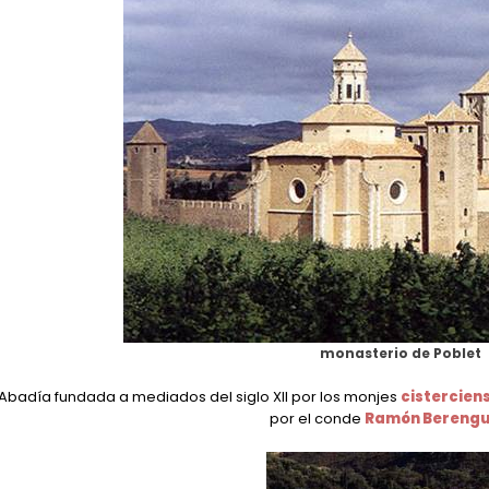
monasterio de Poblet
Abadía fundada a mediados del siglo XII por los monjes
cistercien
por el conde
Ramón Berengu