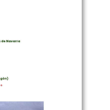
s de Navarra
agón)
es