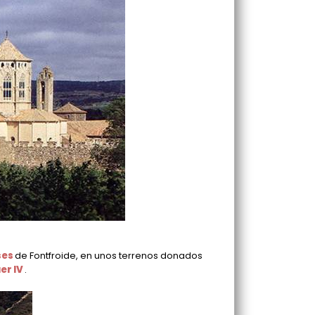
ses
de Fontfroide, en unos terrenos donados
er IV
.