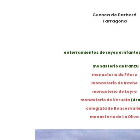
Cuenca de Barberá
Tarragona
enterramientos de reyes e infante
monasterio de Iranzu
monasterio de Fitero
monasterio de Irache
monasterio de Leyre
monasterio de Veruela
(Ar
colegiata de Roncesvall
monasterio de La Oliva