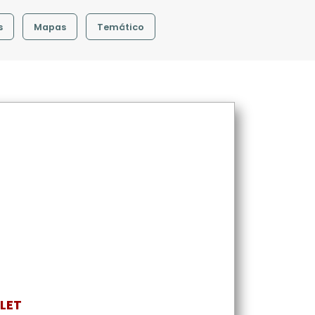
s
Mapas
Temático
LET