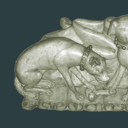
Fundación Lebrel Blanco
INICIO
ORIGEN FUNDACIÓN
CARTA PRESIDENTE
HISTORIA
LENGUA
NAVARRA MON AMOUR
ATLAS
ARTÍCULOS
CONTACTO
ARQUITECTURA ECLESIÁSTICA
Historia Medieval del Reyno de
Navarra
HISTORIA MEDIEVAL DEL REYNO DE NAVARRA
ANEXO
Cuadros genealógicos
Lugares
Personajes
Mapas
Temático