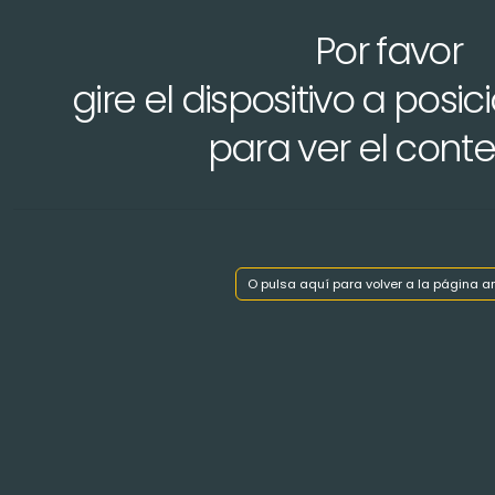
Por favor
gire el dispositivo a posic
Mostrar índice de capítulos
para ver el cont
< Volver atrás
O pulsa aquí para volver a la página an
MONEIN