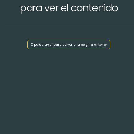
para ver el contenido
Mostrar índice de capítulos
O pulsa aquí para volver a la página anterior
< Volver atrás
No disponemos de información sobre este anexo.
Disculpe las molestias
< Volver atrás