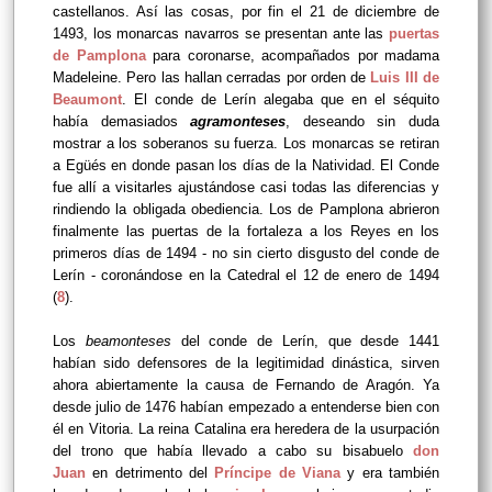
castellanos. Así las cosas, por fin el 21 de diciembre de
1493, los monarcas navarros se presentan ante las
puertas
de Pamplona
para coronarse, acompañados por madama
Madeleine. Pero las hallan cerradas por orden de
Luis III de
Beaumont
. El conde de Lerín alegaba que en el séquito
había demasiados
agramonteses
, deseando sin duda
mostrar a los soberanos su fuerza. Los monarcas se retiran
a Egüés en donde pasan los días de la Natividad. El Conde
fue allí a visitarles ajustándose casi todas las diferencias y
rindiendo la obligada obediencia. Los de Pamplona abrieron
finalmente las puertas de la fortaleza a los Reyes en los
primeros días de 1494 - no sin cierto disgusto del conde de
Lerín - coronándose en la Catedral el 12 de enero de 1494
(
8
).
Los
beamonteses
del conde de Lerín, que desde 1441
habían sido defensores de la legitimidad dinástica, sirven
ahora abiertamente la causa de Fernando de Aragón. Ya
desde julio de 1476 habían empezado a entenderse bien con
él en Vitoria. La reina Catalina era heredera de la usurpación
del trono que había llevado a cabo su bisabuelo
don
Juan
en detrimento del
Príncipe de Viana
y era también