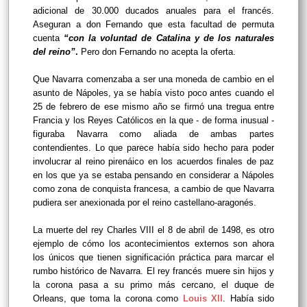
adicional de 30.000 ducados anuales para el francés.
Aseguran a don Fernando que esta facultad de permuta
cuenta
“con la voluntad de Catalina y de los naturales
del reino”
.
Pero don Fernando no acepta la oferta.
Que Navarra comenzaba a ser una moneda de cambio en el
asunto de Nápoles, ya se había visto poco antes cuando el
25 de febrero de ese mismo año se firmó una tregua entre
Francia y los Reyes Católicos en la que - de forma inusual -
figuraba Navarra como aliada de ambas partes
contendientes. Lo que parece había sido hecho para poder
involucrar al reino pirenáico en los acuerdos finales de paz
en los que ya se estaba pensando en considerar a Nápoles
como zona de conquista francesa, a cambio de que Navarra
pudiera ser anexionada por el reino castellano-aragonés.
La muerte del rey Charles VIII el 8 de abril de 1498, es otro
ejemplo de cómo los acontecimientos externos son ahora
los únicos que tienen significación práctica para marcar el
rumbo histórico de Navarra. El rey francés muere sin hijos y
la corona pasa a su primo más cercano, el duque de
Orleans, que toma la corona como
Louis XII
. Había sido