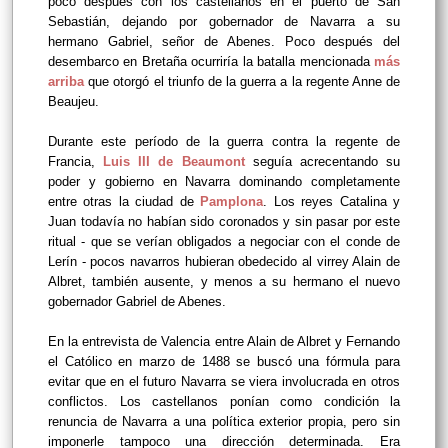
poco después con los castellanos en el puerto de San
Sebastián, dejando por gobernador de Navarra a su
hermano
Gabriel, señor de Abenes. Poco después del
desembarco en Bretaña ocurriría la batalla mencionada
más
arriba
que otorgó el triunfo de la guerra a la regente Anne de
Beaujeu.
Durante este período de la guerra contra la regente de
Francia,
Luis III de Beaumont
seguía acrecentando su
poder y gobierno en Navarra dominando completamente
entre otras la ciudad de
Pamplona
. Los reyes Catalina y
Juan todavía no habían sido coronados y sin pasar por este
ritual - que se verían obligados a negociar con el conde de
Lerín - pocos navarros hubieran obedecido al virrey Alain de
Albret, también ausente, y menos a su hermano el nuevo
gobernador Gabriel de Abenes.
En la entrevista de Valencia entre Alain de Albret y Fernando
el Católico en marzo de 1488 se buscó una fórmula para
evitar que en el futuro Navarra se viera involucrada en otros
conflictos. Los castellanos ponían como condición la
renuncia de Navarra a una política exterior propia, pero sin
imponerle tampoco una dirección determinada. Era