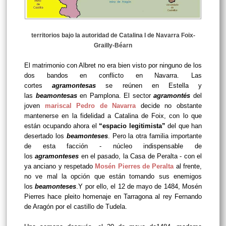
territorios bajo la autoridad de Catalina I de Navarra Foix-
Grailly-Béarn
El matrimonio con Albret no era bien visto por ninguno de los
dos bandos en conflicto en Navarra. Las
cortes
agramontesas
se reúnen en Estella y
las
beamontesas
en Pamplona. El sector
agramontés
del
joven
mariscal Pedro de Navarra
decide no obstante
mantenerse en la fidelidad a Catalina de Foix, con lo que
están ocupando ahora el
“espacio legitimista”
del que han
desertado los
beamonteses
. Pero la otra familia importante
de esta facción - núcleo indispensable de
los
agramonteses
en el pasado, la Casa de Peralta - con el
ya anciano y respetado
Mosén Pierres de Peralta
al frente,
no ve mal la opción que están tomando sus enemigos
los
beamonteses
.Y por ello, el 12 de mayo de 1484, Mosén
Pierres hace pleito homenaje en Tarragona al rey Fernando
de Aragón por el castillo de Tudela.