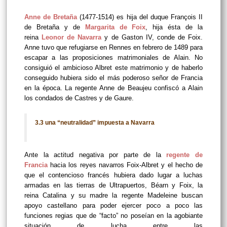
Anne de Bretaña
(1477-1514) es hija del duque François II
de Bretaña y de
Margarita de Foix
, hija ésta de la
reina
Leonor de Navarra
y de Gaston IV, conde de Foix.
Anne tuvo que refugiarse en Rennes en febrero de 1489 para
escapar a las proposiciones matrimoniales de Alain. No
consiguió el ambicioso Albret este matrimonio y de haberlo
conseguido hubiera sido el más poderoso señor de Francia
en la época. La regente Anne de Beaujeu confiscó a Alain
los condados de Castres y de Gaure.
3.3 una “neutralidad” impuesta a Navarra
Ante la actitud negativa por parte de la
regente de
Francia
hacia los reyes navarros Foix-Albret y el hecho de
que el contencioso francés hubiera dado lugar a luchas
armadas en las tierras de Ultrapuertos, Béarn y Foix, la
reina Catalina y su madre la regente Madeleine buscan
apoyo castellano para poder ejercer poco a poco las
funciones regias que de “facto” no poseían en la agobiante
situación de lucha entre las