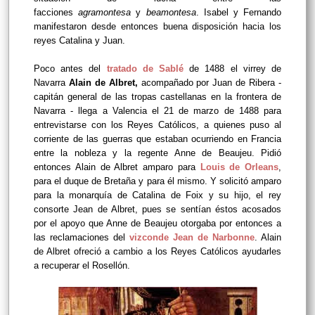
facciones
agramontesa
y
beamontesa
. Isabel y Fernando
manifestaron desde entonces buena disposición hacia los
reyes Catalina y Juan.
Poco antes del
tratado de Sablé
de 1488 el virrey de
Navarra
Alain de Albret,
acompañado por Juan de Ribera -
capitán general de las tropas castellanas en la frontera de
Navarra - llega a Valencia el 21 de marzo de 1488 para
entrevistarse con los Reyes Católicos, a quienes puso al
corriente de las guerras que estaban ocurriendo en Francia
entre la nobleza y la regente Anne de Beaujeu. Pidió
entonces Alain de Albret amparo para
Louis de Orleans
,
para el duque de Bretaña y para él mismo. Y solicitó amparo
para la monarquía de Catalina de Foix y su hijo, el rey
consorte Jean de Albret, pues se sentían éstos acosados
por el apoyo que Anne de Beaujeu otorgaba por entonces a
las reclamaciones del
vizconde Jean de Narbonne
. Alain
de Albret ofreció a cambio a los Reyes Católicos ayudarles
a recuperar el Rosellón.