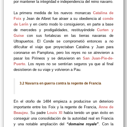
por mantener la integridad e independencia del reino navarro.
La primera medida de los nuevos monarcas
Catalina de
Foix
y Jean de Albret fue atraer a su obediencia al
conde
de Lerín
y en cierto modo lo consiguieron, en parte a base
de mercedes y prodigalidades, restituyéndole
Curten y
Guise
con sus fortalezas en las tierras navarras de
Ultrapuertos. El Conde se comprometió entonces a no
dificultar el viaje que proyectaban Catalina y Juan para
coronarse en Pamplona, pero los reyes no se atrevieron a
pasar los Pirineos y se detuvieron en
San Juan-Pie-de-
Puerto
. Los reyes no se sentirían seguros ya que al final
desistieron de su viaje y volvieron a Pau.
3.2 Navarra en guerra contra la regente de Francia
En el otoño de 1484 empieza a producirse un deterioro
importante entre los Foix y la regente de Francia,
Anne de
Beaujeu
. Su padre
Louis XI
había tenido un gran éxito en
conseguir una consolidación de la autoridad real en Francia
y una notable ampliación del
“domaine royale”
. Con la