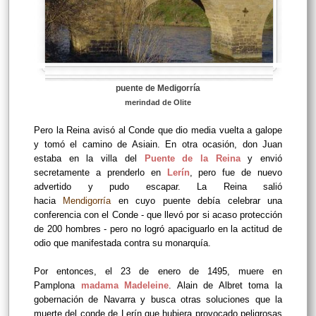
puente de Medigorría
merindad de Olite
Pero la Reina avisó al Conde que dio media vuelta a galope
y tomó el camino de Asiain. En otra ocasión, don Juan
estaba en la villa del
Puente de la Reina
y envió
secretamente a prenderlo en
Lerín
, pero fue de nuevo
advertido y pudo escapar. La Reina salió
hacia
Mendigorría
en cuyo puente debía celebrar una
conferencia con el Conde - que llevó por si acaso protección
de 200 hombres - pero no logró apaciguarlo en la actitud de
odio que manifestada contra su monarquía.
Por entonces, el 23 de enero de 1495, muere en
Pamplona
madama Madeleine
. Alain de Albret toma la
gobernación de Navarra y busca otras soluciones que la
muerte del conde de Lerín que hubiera provocado peligrosas