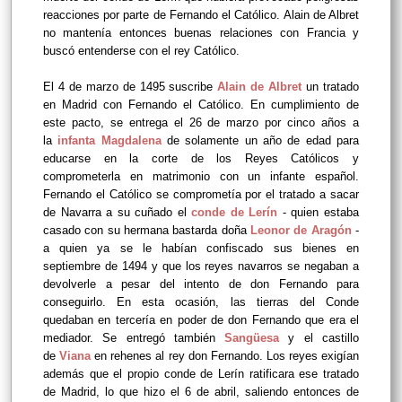
reacciones por parte de Fernando el Católico. Alain de Albret
no mantenía entonces buenas relaciones con Francia y
buscó entenderse con el rey Católico.
El 4 de marzo de 1495 suscribe
Alain de Albret
un tratado
en Madrid con Fernando el Católico. En cumplimiento de
este pacto, se entrega el 26 de marzo por cinco años a
la
infanta Magdalena
de solamente un año de edad para
educarse en la corte de los Reyes Católicos y
comprometerla en matrimonio con un infante español.
Fernando el Católico se comprometía por el tratado a sacar
de Navarra a su cuñado el
conde de Lerín
- quien estaba
casado con su hermana bastarda doña
Leonor de Aragón
-
a quien ya se le habían confiscado sus bienes en
septiembre de 1494 y que los reyes navarros se negaban a
devolverle a pesar del intento de don Fernando para
conseguirlo. En esta ocasión, las tierras del Conde
quedaban en tercería en poder de don Fernando que era el
mediador. Se entregó también
Sangüesa
y el castillo
de
Viana
en rehenes al rey don Fernando. Los reyes exigían
además que el propio conde de Lerín ratificara ese tratado
de Madrid, lo que hizo el 6 de abril, saliendo entonces de