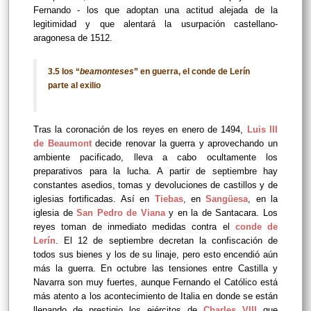
Fernando - los que adoptan una actitud alejada de la
legitimidad y que alentará la usurpación castellano-
aragonesa de 1512.
3.5 los “
beamonteses
” en guerra, el conde de Lerín
parte al exilio
Tras la coronación de los reyes en enero de 1494,
Luis III
de Beaumont
decide renovar la guerra y aprovechando un
ambiente pacificado, lleva a cabo ocultamente los
preparativos para la lucha. A partir de septiembre hay
constantes asedios, tomas y devoluciones de castillos y de
iglesias fortificadas. Así en
Tiebas
, en
Sangüesa
, en la
iglesia de
San Pedro de Viana
y en la de Santacara. Los
reyes toman de inmediato medidas contra el
conde de
Lerín
. El 12 de septiembre decretan la confiscación de
todos sus bienes y los de su linaje, pero esto encendió aún
más la guerra. En octubre las tensiones entre Castilla y
Navarra son muy fuertes, aunque Fernando el Católico está
más atento a los acontecimiento de Italia en donde se están
llenando de prestigio los ejércitos de
Charles VIII
que