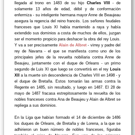
llegada al trono en 1483 de su hijo
Charles VIII
- de
solamente 13 años de edad, débil y de conformación
enfermiza - su inteligente hermana mayor Anne de Beaujeau
asegura la regencia del reino francés. Los señores feudales
franceses que Louis XI había mantenido a raya y había
extendido sus dominios a costa de muchos de ellos, juzgan
ser el momento propicio para deshacer la obra del rey Louis.
Y va a ser precisamente
Alain de Albret
- virrey y padre del
rey de Navarra - el que se manifiesta como uno de los
principales jefes de la revuelta nobiliaria contra Anne de
Beaujeu, juntamente con el
duque de Orleans - un primo
segundo de Luis XI que luego se convertirá en el rey
Louis
XII
a la muerte sin descendencia de Charles VIII en 1498 - y
el duque de Bretaña. Estos tomarán las armas contra la
Regente en 1485, sin resultado, y luego en 1487. El 28 de
mayo de 1487 fracasa estrepitosamente la revuelta de los
nobles franceses contra Ana de Beaujeu y Alain de Albret se
repliega a sus dominios.
En la Liga que habían formado el 14 de diciembre de 1486
los duques de Orleans, de Bretaña y de Lorena, a la que se
adhirieron un buen número de nobles franceses, figuraba