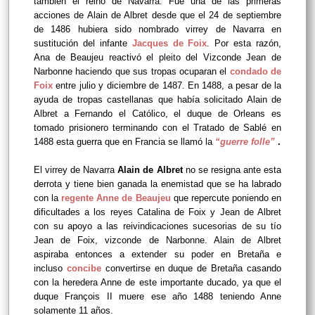
también el reino de Navarra. Fue una de las primeras
acciones de Alain de Albret desde que el 24 de septiembre
de 1486 hubiera sido nombrado virrey de Navarra en
sustitución del infante
Jacques de Foix
. Por esta razón,
Ana de Beaujeu reactivó el pleito del Vizconde Jean de
Narbonne haciendo que sus tropas ocuparan el
condado de
Foix
entre julio y diciembre de 1487.
En 1488, a pesar de la
ayuda de tropas castellanas que había solicitado Alain de
Albret a Fernando el Católico, el duque de Orleans
es
tomado prisionero terminando con el
Tratado de Sablé en
1488 esta guerra que en Francia se llamó la
“guerre folle”
.
El virrey de Navarra
Alain de Albret
no se resigna ante esta
derrota y tiene bien ganada la enemistad que se ha labrado
con la
regente Anne de Beaujeu
que repercute poniendo en
dificultades a los reyes Catalina de Foix y Jean de Albret
con su apoyo a las reivindicaciones sucesorias de su tío
Jean de Foix, vizconde de Narbonne. Alain de Albret
aspiraba entonces a extender su poder en Bretaña e
incluso
concibe
convertirse en duque de Bretaña casando
con la heredera Anne de este importante ducado, ya que el
duque François II muere ese año 1488 teniendo Anne
solamente 11 años.