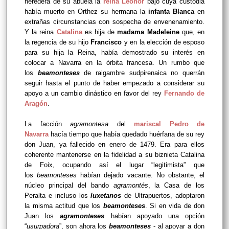
heredera de su abuela la
reina Leonor
bajo cuya custodia
había muerto en Orthez su hermana la
infanta Blanca
en
extrañas circunstancias con sospecha de envenenamiento.
Y la reina
Catalina
es hija de
madama Madeleine
que, en
la regencia de su hijo
Francisco
y en la elección de esposo
para su hija la Reina, había demostrado su interés en
colocar a Navarra en la órbita francesa. Un rumbo que
los
beamonteses
de raigambre sudpirenaica no querrán
seguir hasta el punto de haber empezado a considerar su
apoyo a un cambio dinástico en favor del rey
Fernando de
Aragón
.
La facción
agramontesa
del
mariscal Pedro de
Navarra
hacía tiempo que había quedado huérfana de su rey
don Juan, ya fallecido en enero de 1479. Era para ellos
coherente mantenerse en la fidelidad a su biznieta Catalina
de Foix, ocupando así el lugar “legitimista” que
los
beamonteses
habían dejado vacante. No obstante, el
núcleo principal del bando
agramontés
, la Casa de los
Peralta e incluso los
luxetanos
de Ultrapuertos, adoptaron
la misma actitud que los
beamonteses
. Si en vida de don
Juan los
agramonteses
habían apoyado una opción
“
usurpadora
”, son ahora los
beamonteses
- al apoyar a don