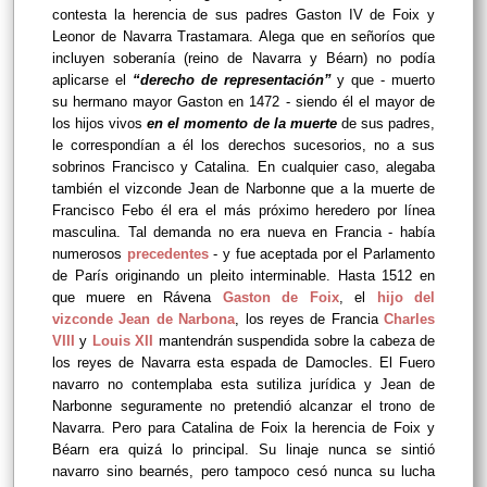
contesta la herencia de sus padres Gaston IV de Foix y
Leonor de Navarra Trastamara. Alega que en señoríos que
incluyen soberanía (reino de Navarra y Béarn) no podía
aplicarse el
“derecho de representación”
y que - muerto
su hermano mayor Gaston en 1472 - siendo él el mayor de
los hijos vivos
en el momento de la muerte
de sus padres,
le correspondían a él los derechos sucesorios, no a sus
sobrinos Francisco y Catalina. En cualquier caso, alegaba
también el vizconde Jean de Narbonne que a la muerte de
Francisco Febo él era el más próximo heredero por línea
masculina. Tal demanda no era nueva en Francia - había
numerosos
precedentes
- y fue aceptada por el Parlamento
de París originando un pleito interminable. Hasta 1512 en
que muere en Rávena
Gaston de Foix
, el
hijo del
vizconde Jean de Narbona
, los reyes de Francia
Charles
VIII
y
Louis XII
mantendrán suspendida sobre la cabeza de
los reyes de Navarra esta espada de Damocles. El Fuero
navarro no contemplaba esta sutiliza jurídica y Jean de
Narbonne seguramente no pretendió alcanzar el trono de
Navarra. Pero para Catalina de Foix la herencia de Foix y
Béarn era quizá lo principal. Su linaje nunca se sintió
navarro sino bearnés, pero tampoco cesó nunca su lucha