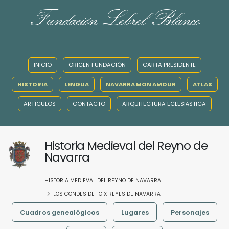
Fundación Lebrel Blanco
INICIO
ORIGEN FUNDACIÓN
CARTA PRESIDENTE
HISTORIA
LENGUA
NAVARRA MON AMOUR
ATLAS
ARTÍCULOS
CONTACTO
ARQUITECTURA ECLESIÁSTICA
Historia Medieval del Reyno de
Navarra
HISTORIA MEDIEVAL DEL REYNO DE NAVARRA
LOS CONDES DE FOIX REYES DE NAVARRA
Cuadros genealógicos
Lugares
Personajes