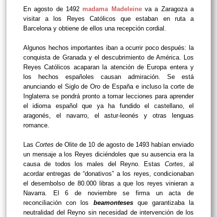
En agosto de 1492
madama Madeleine
va a Zaragoza a
visitar a los Reyes Católicos que estaban en ruta a
Barcelona y obtiene de ellos una recepción cordial.
Algunos hechos importantes iban a ocurrir poco después: la
conquista de Granada y el descubrimiento de América. Los
Reyes Católicos acaparan la atención de Europa entera y
los hechos españoles causan admiración. Se está
anunciando el Siglo de Oro de España e incluso la corte de
Inglaterra se pondrá pronto a tomar lecciones para aprender
el idioma español que ya ha fundido el castellano, el
aragonés, el navarro, el astur-leonés y otras lenguas
romance.
Las
Cortes
de Olite de 10 de agosto de 1493 habían enviado
un mensaje a los Reyes diciéndoles que su ausencia era la
causa de todos los males del Reyno. Estas
Cortes
, al
acordar entregas de “donativos” a los reyes, condicionaban
el desembolso de 80.000 libras a que los reyes vinieran a
Navarra. El 6 de noviembre se firma un acta de
reconciliación con los
beamonteses
que garantizaba la
neutralidad del Reyno sin necesidad de intervención de los