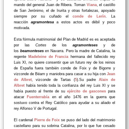
mando del general Juan de Ribera.
Toman
Viana
, el castillo
de San Jerónimo, el de Irurita y otras fortalezas, apoyado
siempre por su cuñado el
conde de Lerín
. La
reacción
agramontesa
a estos actos es débil y poco
motivada.
Esta fórmula matrimonial del Plan de Madrid es es aceptada
por las
Cortes
de los
agramonteses
y de
los
beamonteses
en Navarra. Pero la madre de Catalina, la
regente
Madeleine de Francia
hermana del fallecido rey
Luis XI, no quiere consentir que un futuro rey de los reinos
de España fuera también conde de Foix y de Bigorre y
vizconde de Béarn y maniobra para casar a su hija con
Jean
de Albret
, vizconde de Tartas (
5
).Su padre
Alain de
Albret
había tenido toda la confianza del rey Luis XI y se
había puesto al frente de su
ejército de gascones
para
atacar
Fuenterrabía
en el año 1476 en la guerra que
sostuvo contra el Rey Católico para ayudar a su aliado el
rey Alfonso V de Portugal.
El cardenal
Pierre de Foix
se puso del lado del matrimonio
castellano para su sobrina Catalina, por lo que fue cesado