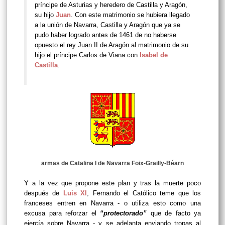
príncipe de Asturias y heredero de Castilla y Aragón,
su hijo
Juan
. Con este matrimonio se hubiera llegado
a la unión de Navarra, Castilla y Aragón que ya se
pudo haber logrado antes de 1461 de no haberse
opuesto el rey Juan II de Aragón al matrimonio de su
hijo el príncipe Carlos de Viana con
Isabel de
Castilla
.
armas de Catalina I de Navarra Foix-Grailly-Béarn
Y a la vez que propone este plan y tras la muerte poco
después de
Luis XI
, Fernando el Católico teme que los
franceses entren en Navarra - o utiliza esto como una
excusa para reforzar el
“protectorado”
que de facto ya
ejercía sobre Navarra - y se adelanta enviando tropas al