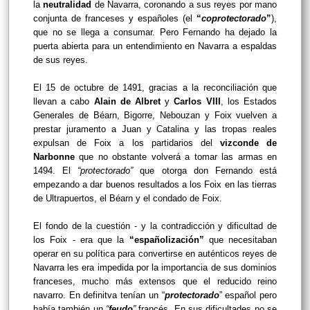
la
neutralidad
de Navarra, coronando a sus reyes por mano
conjunta de franceses y españoles (el
“
coprotectorado
”
),
que no se llega a consumar. Pero Fernando ha dejado la
puerta abierta para un entendimiento en Navarra a espaldas
de sus reyes.
El 15 de octubre de 1491, gracias a la reconciliación que
llevan a cabo
Alain de Albret
y
Carlos VIII
, los Estados
Generales de Béarn, Bigorre, Nebouzan y Foix vuelven a
prestar juramento a Juan y Catalina y las tropas reales
expulsan de Foix a los partidarios del
vizconde de
Narbonne
que no obstante volverá a tomar las armas en
1494. El
“protectorado”
que otorga don Fernando está
empezando a dar buenos resultados a los Foix en las tierras
de Ultrapuertos, el Béarn y el condado de Foix.
El fondo de la cuestión - y la contradicción y dificultad de
los Foix - era que la
“españolización”
que necesitaban
operar en su política para convertirse en auténticos reyes de
Navarra les era impedida por la importancia de sus dominios
franceses, mucho más extensos que el reducido reino
navarro. En definitva tenían un “
protectorado
” español pero
había también un
“
feudo
”
francés. En sus dificultades no se